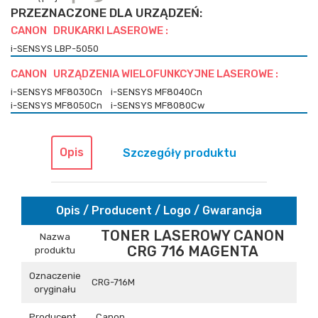
PRZEZNACZONE DLA URZĄDZEŃ:
CANON DRUKARKI LASEROWE :
i-SENSYS LBP-5050
CANON URZĄDZENIA WIELOFUNKCYJNE LASEROWE :
i-SENSYS MF8030Cn
i-SENSYS MF8040Cn
i-SENSYS MF8050Cn
i-SENSYS MF8080Cw
Opis
Szczegóły produktu
Opis / Producent / Logo / Gwarancja
TONER LASEROWY CANON
Nazwa
CRG 716 MAGENTA
produktu
Oznaczenie
CRG-716M
oryginału
Producent
Canon