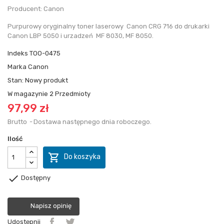
Producent: Canon
Purpurowy oryginalny toner laserowy Canon CRG 716 do drukarki
Canon LBP 5050 i urzadzeń MF 8030, MF 8050.
Indeks
TOO-0475
Marka
Canon
Stan:
Nowy produkt
W magazynie
2 Przedmioty
97,99 zł
Brutto
Dostawa następnego dnia roboczego.
Ilość

Do koszyka

Dostępny
Napisz opinię
Udostępnij