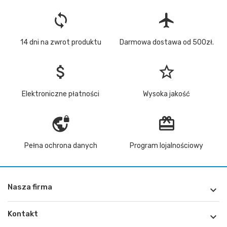
loop
flight
14 dni na zwrot produktu
Darmowa dostawa od 500zł.
attach_money
star_border
Elektroniczne płatności
Wysoka jakość
vpn_lock
redeem
Pełna ochrona danych
Program lojalnościowy
Nasza firma

Kontakt
