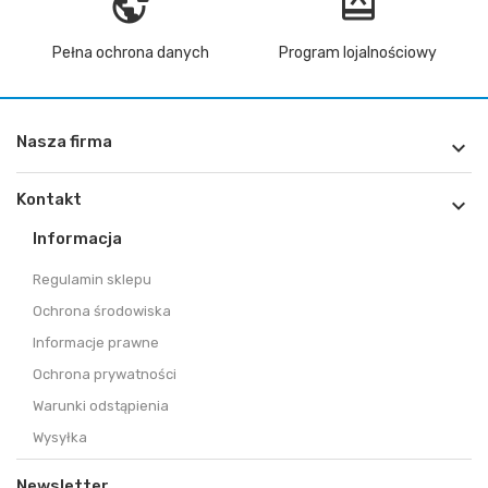
vpn_lock
redeem
Pełna ochrona danych
Program lojalnościowy
Nasza firma

Kontakt

Informacja
Regulamin sklepu
Ochrona środowiska
Informacje prawne
Ochrona prywatności
Warunki odstąpienia
Wysyłka
Newsletter