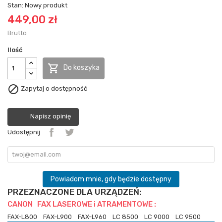
Stan:
Nowy produkt
449,00 zł
Brutto
Ilość

Do koszyka

Zapytaj o dostępność
Napisz opinię
Udostępnij
Powiadom mnie, gdy będzie dostępny
PRZEZNACZONE DLA URZĄDZEŃ:
CANON FAX LASEROWE i ATRAMENTOWE :
FAX-L800
FAX-L900
FAX-L960
LC 8500
LC 9000
LC 9500