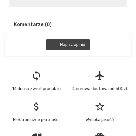
Komentarze (0)
Napisz opinię
loop
flight
14 dni na zwrot produktu
Darmowa dostawa od 500zł.
attach_money
star_border
Elektroniczne płatności
Wysoka jakość