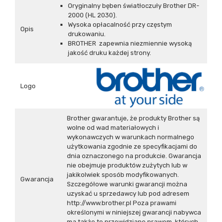
Oryginalny bęben światłoczuły Brother DR-
2000 (HL 2030).
Wysoka opłacalność przy częstym
Opis
drukowaniu.
BROTHER zapewnia niezmiennie wysoką
jakość druku każdej strony.
Logo
Brother gwarantuje, że produkty Brother są
wolne od wad materiałowych i
wykonawczych w warunkach normalnego
użytkowania zgodnie ze specyfikacjami do
dnia oznaczonego na produkcie. Gwarancja
nie obejmuje produktów zużytych lub w
jakikolwiek sposób modyfikowanych.
Gwarancja
Szczegółowe warunki gwarancji można
uzyskać u sprzedawcy lub pod adresem
http://www.brother.pl Poza prawami
określonymi w niniejszej gwarancji nabywca
ma także te przewidziane prawem, których