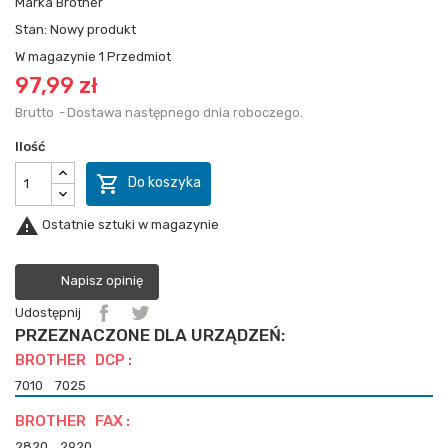
Marka
Brother
Stan:
Nowy produkt
W magazynie
1 Przedmiot
97,99 zł
Brutto
Dostawa następnego dnia roboczego.
Ilość

Do koszyka

Ostatnie sztuki w magazynie
Napisz opinię
Udostępnij
PRZEZNACZONE DLA URZĄDZEŃ:
BROTHER DCP :
7010
7025
BROTHER FAX :
2820
2920