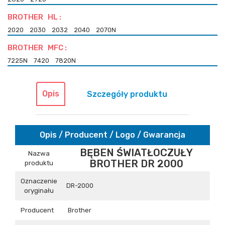
BROTHER HL :
2020
2030
2032
2040
2070N
BROTHER MFC :
7225N
7420
7820N
Opis
Szczegóły produktu
Opis / Producent / Logo / Gwarancja
BĘBEN ŚWIATŁOCZUŁY
Nazwa
BROTHER DR 2000
produktu
Oznaczenie
DR-2000
oryginału
Producent
Brother