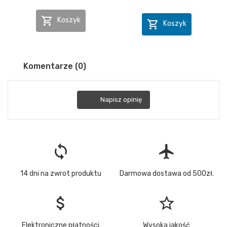

Koszyk

Koszyk
Komentarze (0)
Napisz opinię
loop
flight
14 dni na zwrot produktu
Darmowa dostawa od 500zł.
attach_money
star_border
Elektroniczne płatności
Wysoka jakość