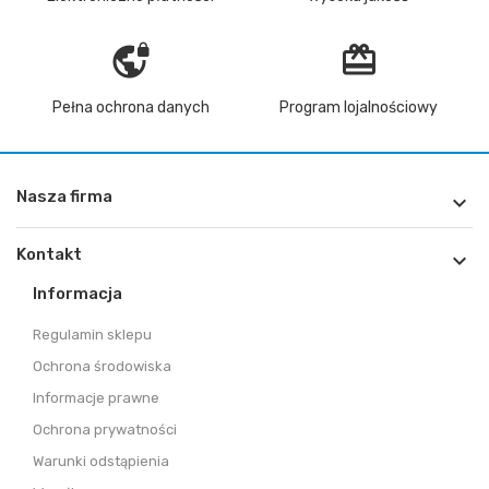
vpn_lock
redeem
Pełna ochrona danych
Program lojalnościowy
Nasza firma

Kontakt

Informacja
Regulamin sklepu
Ochrona środowiska
Informacje prawne
Ochrona prywatności
Warunki odstąpienia