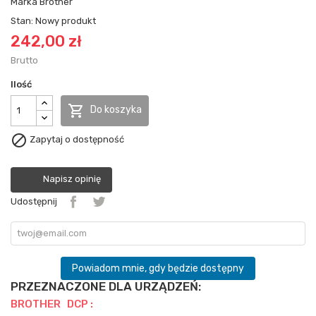
Marka
Brother
Stan:
Nowy produkt
242,00 zł
Brutto
Ilość

Do koszyka

Zapytaj o dostępność
Napisz opinię
Udostępnij
Powiadom mnie, gdy będzie dostępny
PRZEZNACZONE DLA URZĄDZEŃ:
BROTHER DCP :