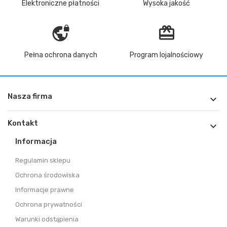
Elektroniczne płatności
Wysoka jakość
vpn_lock
redeem
Pełna ochrona danych
Program lojalnościowy
Nasza firma

Kontakt

Informacja
Regulamin sklepu
Ochrona środowiska
Informacje prawne
Ochrona prywatności
Warunki odstąpienia