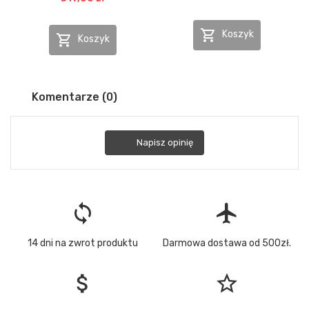

Koszyk

Koszyk
Komentarze (0)
Napisz opinię
loop
flight
14 dni na zwrot produktu
Darmowa dostawa od 500zł.
attach_money
star_border