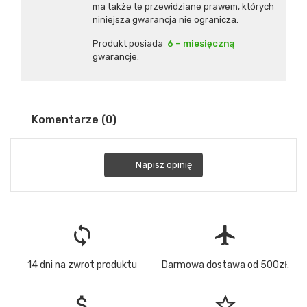
ma także te przewidziane prawem, których
niniejsza gwarancja nie ogranicza.
Produkt posiada
6 – miesięczną
gwarancje.
Komentarze (0)
Napisz opinię
loop
flight
14 dni na zwrot produktu
Darmowa dostawa od 500zł.
attach_money
star_border