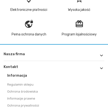
Elektroniczne płatności
Wysoka jakość
vpn_lock
redeem
Pełna ochrona danych
Program lojalnościowy
Nasza firma

Kontakt

Informacja
Regulamin sklepu
Ochrona środowiska
Informacje prawne
Ochrona prywatności