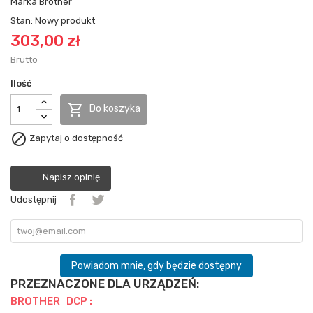
Marka
Brother
Stan:
Nowy produkt
303,00 zł
Brutto
Ilość

Do koszyka

Zapytaj o dostępność
Napisz opinię
Udostępnij
Powiadom mnie, gdy będzie dostępny
PRZEZNACZONE DLA URZĄDZEŃ:
BROTHER DCP :