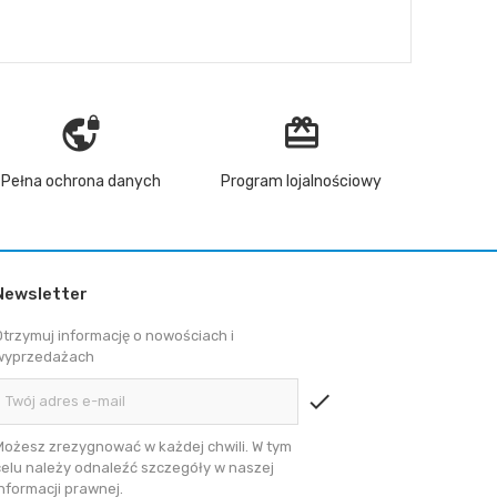
vpn_lock
redeem
Pełna ochrona danych
Program lojalnościowy
Newsletter
Otrzymuj informację o nowościach i
wyprzedażach
check
Możesz zrezygnować w każdej chwili. W tym
celu należy odnaleźć szczegóły w naszej
informacji prawnej.