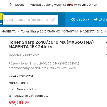

Paczka do 30kg wysyłka
UPS
tylko
25,00 PLN
Konto
Części
Etyk
ie
MAGENTA
Toner Sharp 2610/3610 MX (MX36GTMA) MAGENTA 15K 24i
Toner Sharp 2610/3610 MX (MX36GTMA)
MAGENTA 15K 24inks
Importer: 24inks.com
Różowy toner Sharp 2610/3610 MX (MX36GTMA)
przeznaczony do drukarek: MX 2610,3110,3610
Indeks
TOR-0731
Marka
24inks
Stan:
Nowy produkt
W magazynie
2 Przedmioty
99,00 zł