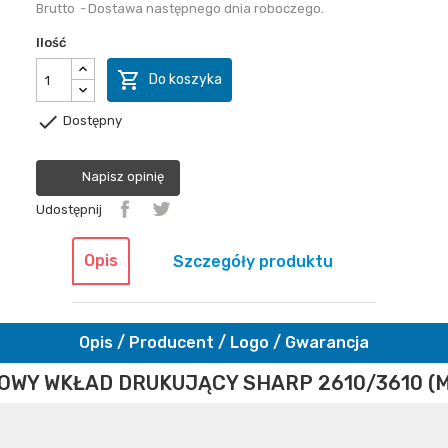
Brutto
Dostawa następnego dnia roboczego.
Ilość

Do koszyka

Dostępny
Napisz opinię
Udostępnij
Opis
Szczegóły produktu
Opis / Producent / Logo / Gwarancja
OWY WKŁAD DRUKUJĄCY SHARP 2610/3610 (