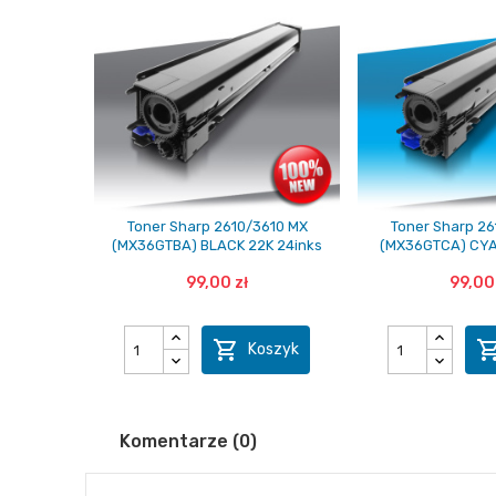
Toner Sharp 2610/3610 MX
Toner Sharp 26
(MX36GTBA) BLACK 22K 24inks
(MX36GTCA) CYA
99,00 zł
99,00 

Koszyk
Komentarze (0)