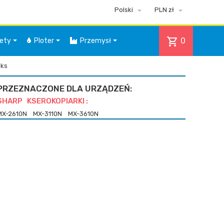


Polski
PLN zł
shopping_cart
0
iety
Ploter
Przemysł
nks
PRZEZNACZONE DLA URZĄDZEŃ:
SHARP KSEROKOPIARKI :
MX-2610N
MX-3110N
MX-3610N