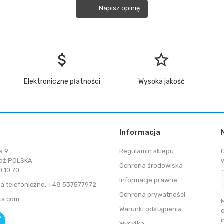
Napisz opinię
attach_money
star_border
Elektroniczne płatności
Wysoka jakość
Informacja
a 9
Regulamin sklepu
dź POLSKA
Ochrona środowiska
 10 70
Informacje prawne
a telefoniczne: +48 537577972
Ochrona prywatności
ks.com
Warunki odstąpienia
Wysyłka