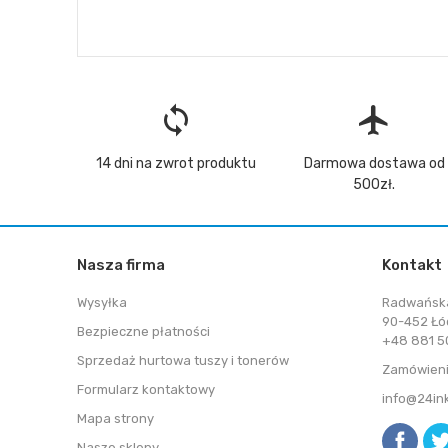
loop
flight
14 dni na zwrot produktu
Darmowa dostawa od
500zł.
Nasza firma
Kontakt
Wysyłka
Radwańsk
90-452 Łó
Bezpieczne płatności
+48 881 50
Sprzedaż hurtowa tuszy i tonerów
Zamówieni
Formularz kontaktowy
info@24in
Mapa strony
Nasze sklepy