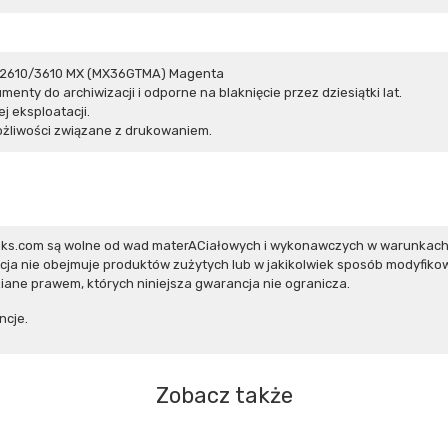
p 2610/3610 MX (MX36GTMA) Magenta
nty do archiwizacji i odporne na blaknięcie przez dziesiątki lat.
j eksploatacji.
żliwości związane z drukowaniem.
inks.com są wolne od wad materACiałowych i wykonawczych w warunkach
ja nie obejmuje produktów zużytych lub w jakikolwiek sposób modyfikow
ane prawem, których niniejsza gwarancja nie ogranicza.
ncje.
Zobacz także