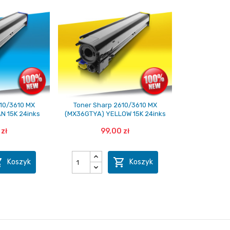
10/3610 MX
Toner Sharp 2610/3610 MX
N 15K 24inks
(MX36GTYA) YELLOW 15K 24inks
zł
99,00 zł


Koszyk
Koszyk