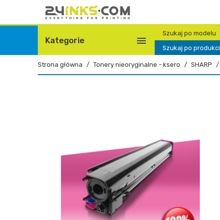
Szukaj po modelu

Kategorie
Szukaj po produkc
Strona główna
Tonery nieoryginalne - ksero
SHARP