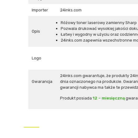
Importer
24inks.com
Różowy toner laserowy zamienny Shar
Pozwala drukować wysokiej jakości dokume
Opis
Łatwy i wygodny w użyciu oraz codzienne
24inks.com zapewnia wszechstronne mo
Logo
24inks.com gwarantuje, że produkty 24
Gwarancja
dnia oznaczonego na produkcie. Gwaranc
gwarancji nabywca ma także te przewidzi
Produkt posiada
12 – miesięczną
gwara