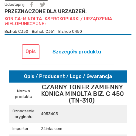
Udostępnij
PRZEZNACZONE DLA URZĄDZEŃ:
KONICA-MINOLTA KSEROKOPIARKI / URZĄDZENIA
WIELOFUNKCYJNE :
Bizhub C350
Bizhub C351
Bizhub C450
Opis
Szczegóły produktu
Opis / Producent / Logo / Gwarancja
CZARNY TONER ZAMIENNY
Nazwa
KONICA MINOLTA BIZ. C 450
produktu
(TN-310)
Oznaczenie
4053403
oryginału
Importer
24inks.com