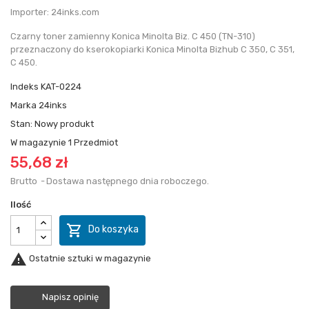
Importer: 24inks.com
Czarny toner zamienny Konica Minolta Biz. C 450 (TN-310)
przeznaczony do kserokopiarki Konica Minolta Bizhub C 350, C 351,
C 450.
Indeks
KAT-0224
Marka
24inks
Stan:
Nowy produkt
W magazynie
1 Przedmiot
55,68 zł
Brutto
Dostawa następnego dnia roboczego.
Ilość

Do koszyka

Ostatnie sztuki w magazynie
Napisz opinię