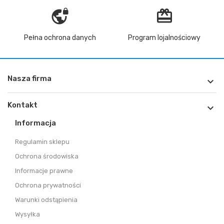
vpn_lock
redeem
Pełna ochrona danych
Program lojalnościowy
Nasza firma

Kontakt

Informacja
Regulamin sklepu
Ochrona środowiska
Informacje prawne
Ochrona prywatności
Warunki odstąpienia
Wysyłka