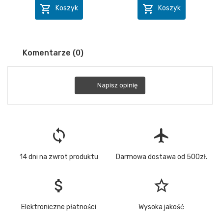


Koszyk
Koszyk
Komentarze (0)
Napisz opinię
loop
flight
14 dni na zwrot produktu
Darmowa dostawa od 500zł.
attach_money
star_border
Elektroniczne płatności
Wysoka jakość