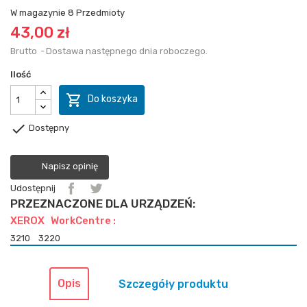
W magazynie
8 Przedmioty
43,00 zł
Brutto
Dostawa następnego dnia roboczego.
Ilość

Do koszyka

Dostępny
Napisz opinię
Udostępnij
PRZEZNACZONE DLA URZĄDZEŃ:
XEROX WorkCentre :
3210
3220
Opis
Szczegóły produktu