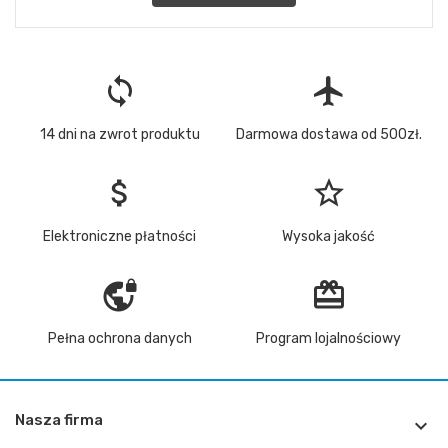
loop
flight
14 dni na zwrot produktu
Darmowa dostawa od 500zł.
attach_money
star_border
Elektroniczne płatności
Wysoka jakość
vpn_lock
redeem
Pełna ochrona danych
Program lojalnościowy
Nasza firma
