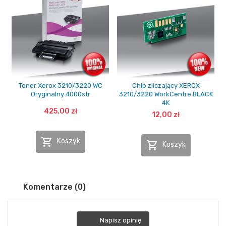
Toner Xerox 3210/3220 WC
Chip zliczający XEROX
Oryginalny 4000str
3210/3220 WorkCentre BLACK
4K
425,00 zł
12,00 zł

Koszyk

Koszyk
Komentarze (0)
Napisz opinię