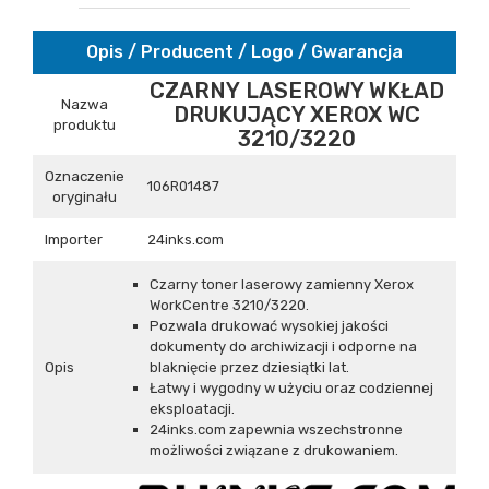
Opis / Producent / Logo / Gwarancja
CZARNY LASEROWY WKŁAD
Nazwa
DRUKUJĄCY XEROX WC
produktu
3210/3220
Oznaczenie
106R01487
oryginału
Importer
24inks.com
Czarny toner laserowy zamienny Xerox
WorkCentre 3210/3220.
Pozwala drukować wysokiej jakości
dokumenty do archiwizacji i odporne na
Opis
blaknięcie przez dziesiątki lat.
Łatwy i wygodny w użyciu oraz codziennej
eksploatacji.
24inks.com zapewnia wszechstronne
możliwości związane z drukowaniem.