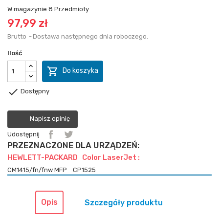
W magazynie
8 Przedmioty
97,99 zł
Brutto
Dostawa następnego dnia roboczego.
Ilość

Do koszyka

Dostępny
Napisz opinię
Udostępnij
PRZEZNACZONE DLA URZĄDZEŃ:
HEWLETT-PACKARD Color LaserJet :
CM1415/fn/fnw MFP
CP1525
Opis
Szczegóły produktu