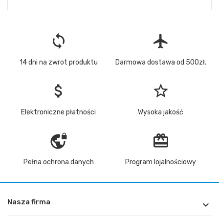
loop
flight
14 dni na zwrot produktu
Darmowa dostawa od 500zł.
attach_money
star_border
Elektroniczne płatności
Wysoka jakość
vpn_lock
redeem
Pełna ochrona danych
Program lojalnościowy
Nasza firma
