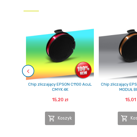
Chip zliczający EPSON C1100 AcuL
Chip zliczający EP
CMYK 4K
MODUŁ B
15,20 zł
15,01 


Koszyk
Ko