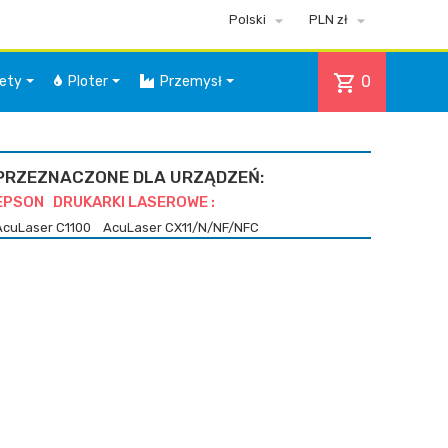


Polski
PLN zł
shopping_cart
0
iety
Ploter
Przemysł
PRZEZNACZONE DLA URZĄDZEŃ:
EPSON DRUKARKI LASEROWE :
AcuLaser C1100
AcuLaser CX11/N/NF/NFC