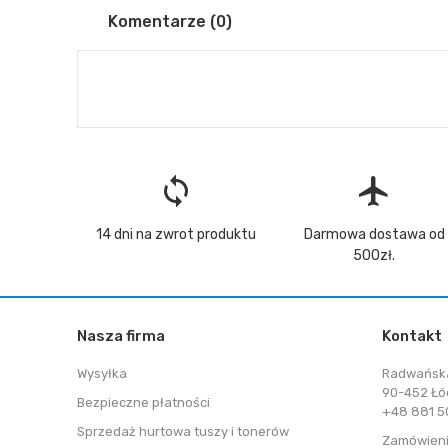
Komentarze (0)
loop
flight
14 dni na zwrot produktu
Darmowa dostawa od
500zł.
Nasza firma
Kontakt
Wysyłka
Radwańsk
90-452 Łó
Bezpieczne płatności
+48 881 50
Sprzedaż hurtowa tuszy i tonerów
Zamówieni