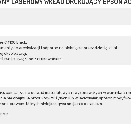
NY LASEROWY WKŁAD DRUKUJĄCY EPSON AC
r C 1100 Black.
nty do archiwizacji i odporne na blaknięcie przez dziesiątki lat.
j eksploatacji.
żliwości związane z drukowaniem.
inks.com są wolne od wad materiałowych i wykonawczych w warunkach n
ja nie obejmuje produktów zużytych lub w jakikolwiek sposób modyfiko
iane prawem, których niniejsza gwarancja nie ogranicza.
ncje.