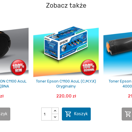
Zobacz także
SON C1100 AcuL
Toner Epson C1100 AcuL (C,M,Y,K)
Toner Epson
ĘBNA
Oryginalny
4000
zł
220,00 zł
29


szyk
Koszyk