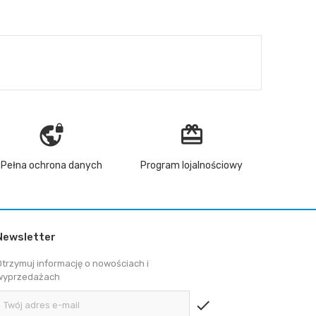
vpn_lock
redeem
Pełna ochrona danych
Program lojalnościowy
Newsletter
Otrzymuj informację o nowościach i
wyprzedażach
check