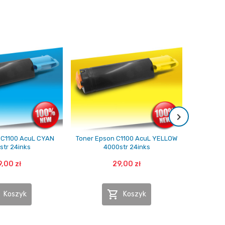
 C1100 AcuL CYAN
Toner Epson C1100 AcuL YELLOW
Toner Eps
str 24inks
4000str 24inks
,00 zł
29,00 zł

Koszyk
Koszyk