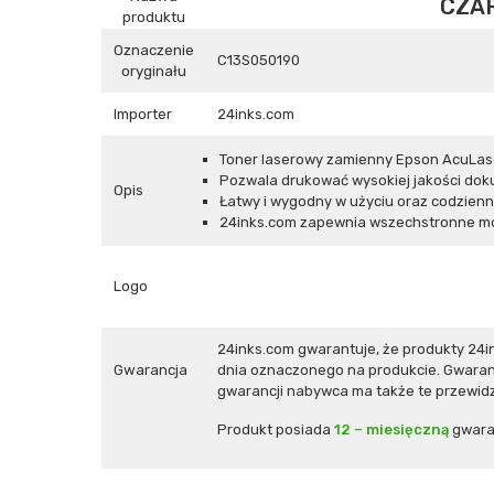
CZAR
produktu
Oznaczenie
C13S050190
oryginału
Importer
24inks.com
Toner laserowy zamienny Epson AcuLase
Pozwala drukować wysokiej jakości dokume
Opis
Łatwy i wygodny w użyciu oraz codzienne
24inks.com zapewnia wszechstronne mo
Logo
24inks.com gwarantuje, że produkty 24
Gwarancja
dnia oznaczonego na produkcie. Gwaranc
gwarancji nabywca ma także te przewidz
Produkt posiada
12 – miesięczną
gwara