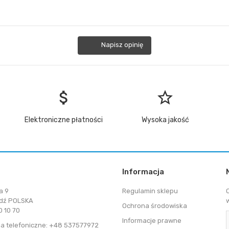
Napisz opinię
attach_money
star_border
Elektroniczne płatności
Wysoka jakość
Informacja
a 9
Regulamin sklepu
dź POLSKA
Ochrona środowiska
 10 70
Informacje prawne
a telefoniczne: +48 537577972