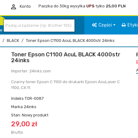

Paczka do 30kg wysyłka
UPS
tylko
25,00 PLN
Konto
Części
Etyk
ie
BLACK
Toner Epson C1100 AcuL BLACK 4000str 24inks
Toner Epson C1100 AcuL BLACK 4000str
24inks
Importer: 24inks.com
Czarny toner Epson C 1100 do drukarki Epson AcuLaser C
1100, CX 11.
Indeks
TOR-0087
Marka
24inks
Stan:
Nowy produkt
29,00 zł
Brutto