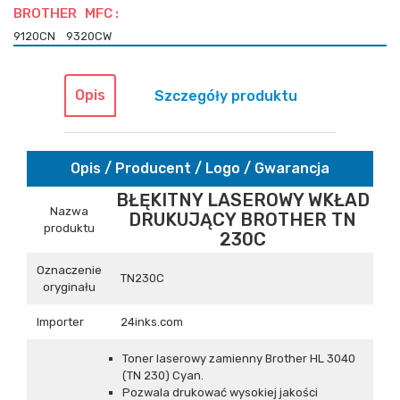
BROTHER MFC :
9120CN
9320CW
Opis
Szczegóły produktu
Opis / Producent / Logo / Gwarancja
BŁĘKITNY LASEROWY WKŁAD
Nazwa
DRUKUJĄCY BROTHER TN
produktu
230C
Oznaczenie
TN230C
oryginału
Importer
24inks.com
Toner laserowy zamienny Brother HL 3040
(TN 230) Cyan.
Pozwala drukować wysokiej jakości