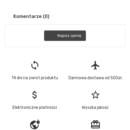
Komentarze (0)
Napisz opinię
loop
flight
14 dni na zwrot produktu
Darmowa dostawa od 500zł.
attach_money
star_border
Elektroniczne płatności
Wysoka jakość
vpn_lock
redeem