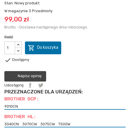
Stan:
Nowy produkt
W magazynie
3 Przedmioty
99,00 zł
Brutto
Dostawa następnego dnia roboczego.
Ilość

Do koszyka

Dostępny
Napisz opinię
Udostępnij
PRZEZNACZONE DLA URZĄDZEŃ:
BROTHER DCP :
9010CN
BROTHER HL :
3040CN
3070CW
3075CW
T500W