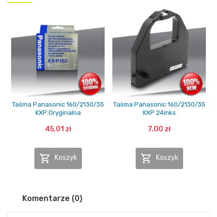
Taśma Panasonic 160/2130/35
Taśma Panasonic 160/2130/35
KXP Oryginalna
KXP 24inks
45,01 zł
7,00 zł


Koszyk
Koszyk
Komentarze (0)