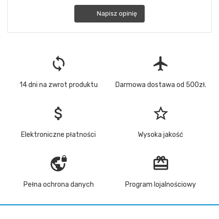
Napisz opinię
loop
flight
14 dni na zwrot produktu
Darmowa dostawa od 500zł.
attach_money
star_border
Elektroniczne płatności
Wysoka jakość
vpn_lock
redeem
Pełna ochrona danych
Program lojalnościowy