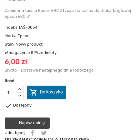
Zamienna taśma Epson ERC 31 , czarna taśma do drukarki igłowej
Epson ERC 31.
Indeks
TAŚ-0054
Marka
Epson
Stan:
Nowy produkt
W magazynie
5 Przedmioty
6,00 zł
Brutto
Dostawa następnego dnia roboczego.
Ilość

Do koszyka

Dostępny
Napisz opinię
Udostępnij
PRZEZNACZONE DLA URZĄDZEŃ: