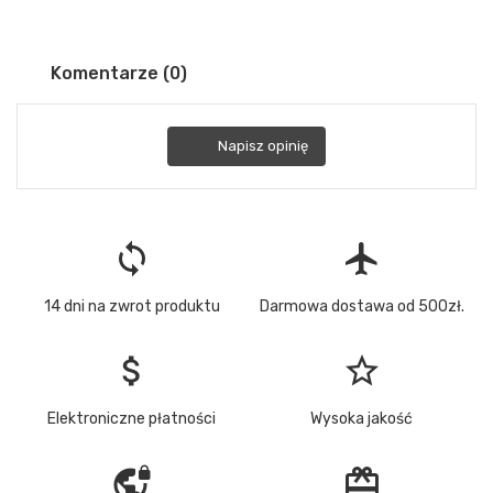
Komentarze (0)
Napisz opinię
loop
flight
14 dni na zwrot produktu
Darmowa dostawa od 500zł.
attach_money
star_border
Elektroniczne płatności
Wysoka jakość
vpn_lock
redeem