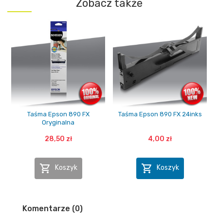
Zobacz także
Taśma Epson 890 FX
Taśma Epson 890 FX 24inks
Oryginalna
28,50 zł
4,00 zł


Koszyk
Koszyk
Komentarze (0)