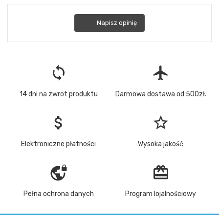
Napisz opinię
loop
flight
14 dni na zwrot produktu
Darmowa dostawa od 500zł.
attach_money
star_border
Elektroniczne płatności
Wysoka jakość
vpn_lock
redeem
Pełna ochrona danych
Program lojalnościowy