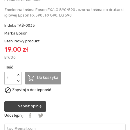
Zamienna taśma Epson FX/LQ 890/590 , czarna taśma do drukarki
igłowej Epson FX 590 , FX 890, LQ 590.
Indeks
TAŚ-0035
Marka
Epson
Stan:
Nowy produkt
19,00 zł
Brutto
Ilość

Do koszyka

Zapytaj o dostępność
Napisz opinię
Udostępnij