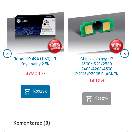
Toner HP 49A (1160) LJ
Chip zliczający HP
Oryginalny 2,5K
1300/1320/2300
2400/4200/4300
379,00 zł
P2015/P3005 BLACK 7K
14,12 zł

Koszyk

Koszyk
Komentarze (0)