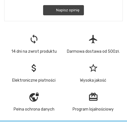
Napisz opinię
loop
flight
14 dni na zwrot produktu
Darmowa dostawa od 500zł.
attach_money
star_border
Elektroniczne płatności
Wysoka jakość
vpn_lock
redeem
Pełna ochrona danych
Program lojalnościowy