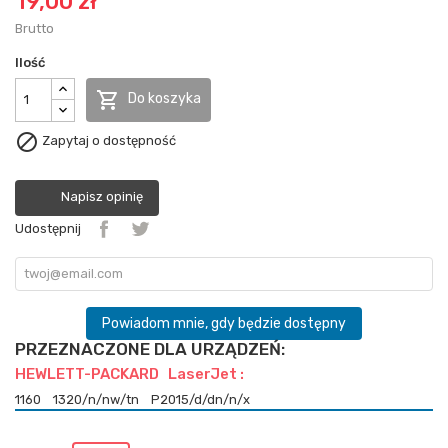
19,00 zł
Brutto
Ilość

Do koszyka

Zapytaj o dostępność
Napisz opinię
Udostępnij
Powiadom mnie, gdy będzie dostępny
PRZEZNACZONE DLA URZĄDZEŃ:
HEWLETT-PACKARD LaserJet :
1160
1320/n/nw/tn
P2015/d/dn/n/x