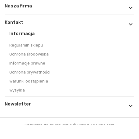
Nasza firma

Kontakt

Informacja
Regulamin sklepu
Ochrona środowiska
Informacje prawne
Ochrona prywatności
Warunki odstąpienia
Wysyłka
Newsletter

Wszystko do drukowania © 2019 by 24inks.com