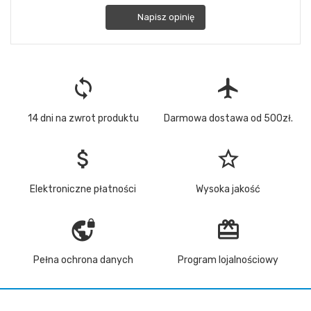
Napisz opinię
loop
flight
14 dni na zwrot produktu
Darmowa dostawa od 500zł.
attach_money
star_border
Elektroniczne płatności
Wysoka jakość
vpn_lock
redeem
Pełna ochrona danych
Program lojalnościowy