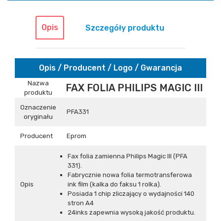
Opis
Szczegóły produktu
Opis / Producent / Logo / Gwarancja
Nazwa
FAX FOLIA PHILIPS MAGIC III
produktu
Oznaczenie
PFA331
oryginału
Producent
Eprom
Fax folia zamienna Philips Magic III (PFA
331).
Fabrycznie nowa folia termotransferowa
Opis
ink film (kalka do faksu 1 rolka).
Posiada 1 chip zliczający o wydajności 140
stron A4
24inks zapewnia wysoką jakość produktu.