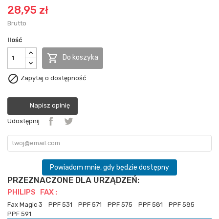
28,95 zł
Brutto
Ilość

Do koszyka

Zapytaj o dostępność
Napisz opinię
Udostępnij
Powiadom mnie, gdy będzie dostępny
PRZEZNACZONE DLA URZĄDZEŃ:
PHILIPS FAX :
Fax Magic 3
PPF 531
PPF 571
PPF 575
PPF 581
PPF 585
PPF 591