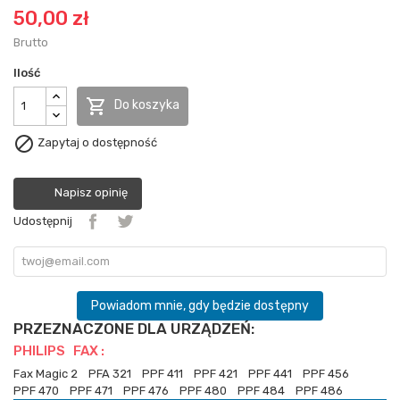
50,00 zł
Brutto
Ilość

Do koszyka

Zapytaj o dostępność
Napisz opinię
Udostępnij
Powiadom mnie, gdy będzie dostępny
PRZEZNACZONE DLA URZĄDZEŃ:
PHILIPS FAX :
Fax Magic 2
PFA 321
PPF 411
PPF 421
PPF 441
PPF 456
PPF 470
PPF 471
PPF 476
PPF 480
PPF 484
PPF 486