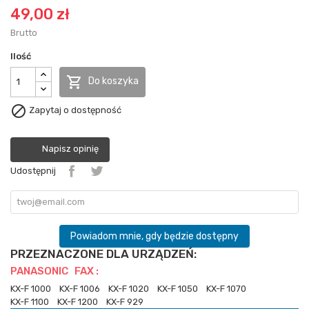
49,00 zł
Brutto
Ilość

Do koszyka

Zapytaj o dostępność
Napisz opinię
Udostępnij
Powiadom mnie, gdy będzie dostępny
PRZEZNACZONE DLA URZĄDZEŃ:
PANASONIC FAX :
KX-F 1000
KX-F 1006
KX-F 1020
KX-F 1050
KX-F 1070
KX-F 1100
KX-F 1200
KX-F 929