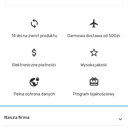
loop
flight
14 dni na zwrot produktu
Darmowa dostawa od 500zł.
attach_money
star_border
Elektroniczne płatności
Wysoka jakość
vpn_lock
redeem
Pełna ochrona danych
Program lojalnościowy
Nasza firma
