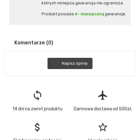
których niniejsza gwarancja nie ogranicza.
Produkt posiada
6- miesięczną
gwarancje.
Komentarze (0)
Napisz opinię
loop
flight
14 dni na zwrot produktu
Darmowa dostawa od 500zł.
attach_money
star_border