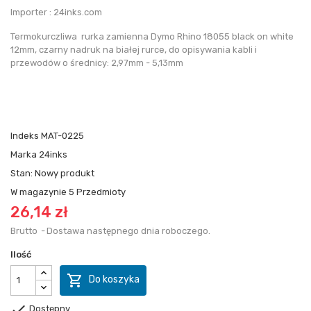
Importer : 24inks.com
Termokurczliwa rurka zamienna Dymo Rhino 18055 black on white
12mm, czarny nadruk na białej rurce, do opisywania kabli i
przewodów o średnicy: 2,97mm - 5,13mm
Indeks
MAT-0225
Marka
24inks
Stan:
Nowy produkt
W magazynie
5 Przedmioty
26,14 zł
Brutto
Dostawa następnego dnia roboczego.
Ilość

Do koszyka

Dostępny