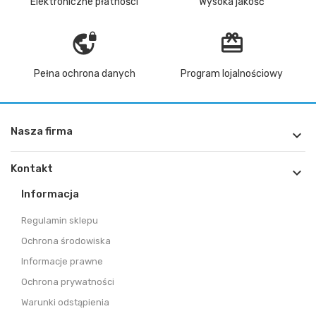
Elektroniczne płatności
Wysoka jakość
vpn_lock
redeem
Pełna ochrona danych
Program lojalnościowy
Nasza firma

Kontakt

Informacja
Regulamin sklepu
Ochrona środowiska
Informacje prawne
Ochrona prywatności
Warunki odstąpienia