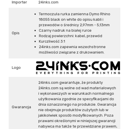
Importer
24inks.com
Termoczuła rurka zamienna Dymo Rhino
18055 black on white do opisu kabli i
przewodów o średnicy 2,97mm - 5,13mm
Czarny nadruk na białej rurce
Opis
Rodzaj powierzchni: kabel, przewód
Kurczliwość 3:1
24inks.com zapewnia wszechstronne
możliwości związane z drukowaniem.
Logo
24inks.com gwarantuje, że produkty
24inks.com są wolne od wad materiałowych
i wykonawczych w warunkach normalnego
użytkowania zgodnie ze specyfikacjami do
dnia oznaczonego na produkcie. Gwarancja
Gwarancja
nie obejmuje produktów zużytych lub w
jakikolwiek sposób modyfikowanych. Poza
prawami określonymi w niniejszej gwarancji
nabywca ma także te przewidziane prawem,