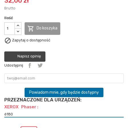
32,00 zł
Brutto
Ilość

Do koszyka

Zapytaj o dostępność
Napisz opinię
Udostępnij
Powiadom mnie, gdy będzie dostępny
PRZEZNACZONE DLA URZĄDZEŃ:
XEROX Phaser :
6180