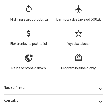
loop
flight
14 dni na zwrot produktu
Darmowa dostawa od 500zł.
attach_money
star_border
Elektroniczne płatności
Wysoka jakość
vpn_lock
redeem
Pełna ochrona danych
Program lojalnościowy
Nasza firma

Kontakt
