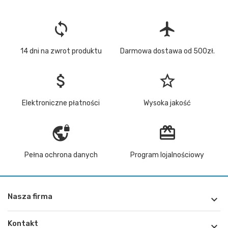
loop
flight
14 dni na zwrot produktu
Darmowa dostawa od 500zł.
attach_money
star_border
Elektroniczne płatności
Wysoka jakość
vpn_lock
redeem
Pełna ochrona danych
Program lojalnościowy
Nasza firma

Kontakt
