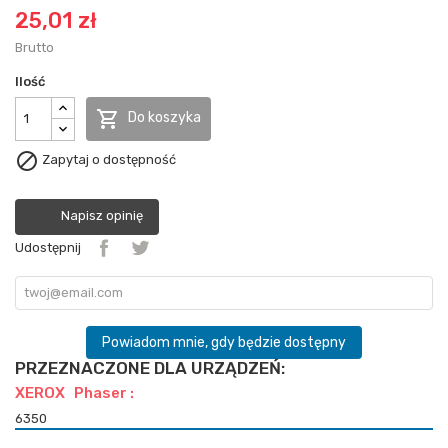
25,01 zł
Brutto
Ilość

Do koszyka

Zapytaj o dostępność
Napisz opinię
Udostępnij
Powiadom mnie, gdy będzie dostępny
PRZEZNACZONE DLA URZĄDZEŃ:
XEROX Phaser :
6350