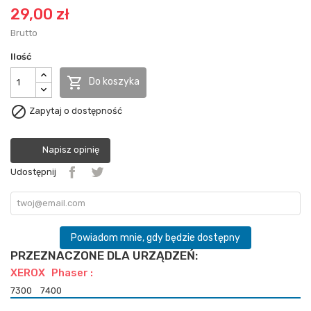
29,00 zł
Brutto
Ilość

Do koszyka

Zapytaj o dostępność
Napisz opinię
Udostępnij
Powiadom mnie, gdy będzie dostępny
PRZEZNACZONE DLA URZĄDZEŃ:
XEROX Phaser :
7300
7400