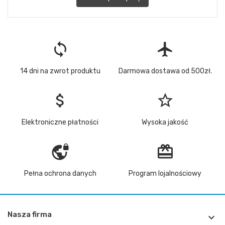
loop
flight
14 dni na zwrot produktu
Darmowa dostawa od 500zł.
attach_money
star_border
Elektroniczne płatności
Wysoka jakość
vpn_lock
redeem
Pełna ochrona danych
Program lojalnościowy
Nasza firma
