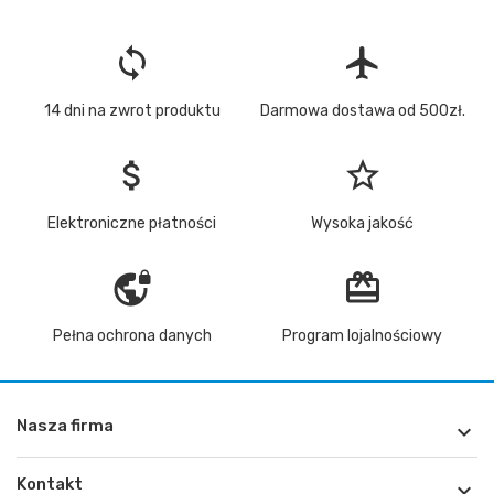
loop
flight
14 dni na zwrot produktu
Darmowa dostawa od 500zł.
attach_money
star_border
Elektroniczne płatności
Wysoka jakość
vpn_lock
redeem
Pełna ochrona danych
Program lojalnościowy
Nasza firma

Kontakt
