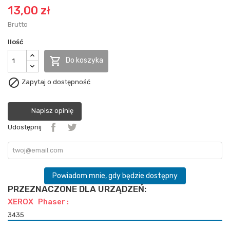
13,00 zł
Brutto
Ilość

Do koszyka

Zapytaj o dostępność
Napisz opinię
Udostępnij
Powiadom mnie, gdy będzie dostępny
PRZEZNACZONE DLA URZĄDZEŃ:
XEROX Phaser :
3435