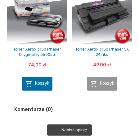
Toner Xerox 3150 Phaser
Toner Xerox 3150 Phaser 5K
Oryginalny 3500str
24inks
74,00 zł
49,00 zł


Koszyk
Koszyk
Komentarze (0)
Napisz opinię