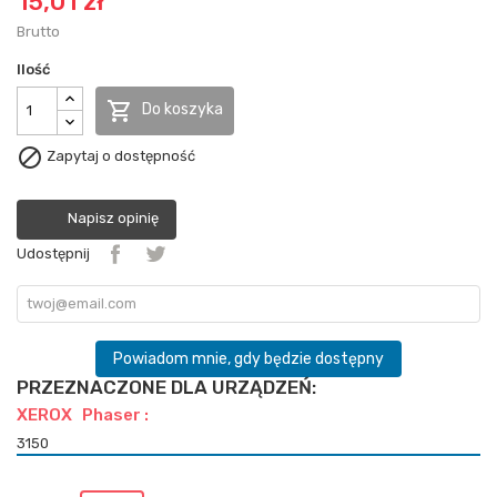
15,01 zł
Brutto
Ilość

Do koszyka

Zapytaj o dostępność
Napisz opinię
Udostępnij
Powiadom mnie, gdy będzie dostępny
PRZEZNACZONE DLA URZĄDZEŃ:
XEROX Phaser :
3150