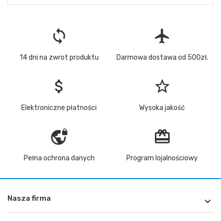
loop
flight
14 dni na zwrot produktu
Darmowa dostawa od 500zł.
attach_money
star_border
Elektroniczne płatności
Wysoka jakość
vpn_lock
redeem
Pełna ochrona danych
Program lojalnościowy
Nasza firma
