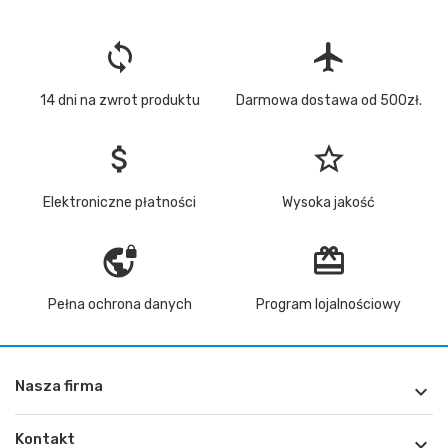
loop
flight
14 dni na zwrot produktu
Darmowa dostawa od 500zł.
attach_money
star_border
Elektroniczne płatności
Wysoka jakość
vpn_lock
redeem
Pełna ochrona danych
Program lojalnościowy
Nasza firma

Kontakt
