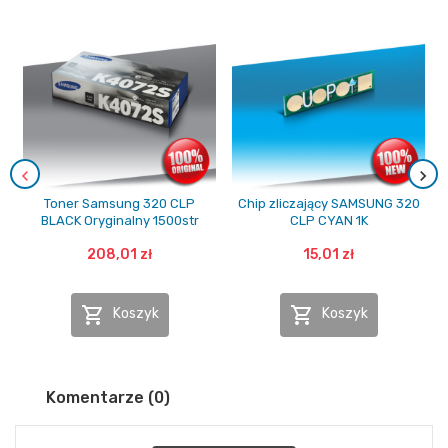
Toner Samsung 320 CLP
Chip zliczający SAMSUNG 320
BLACK Oryginalny 1500str
CLP CYAN 1K
208,01 zł
15,01 zł


Koszyk
Koszyk
Komentarze (0)