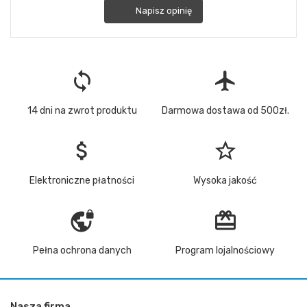
Napisz opinię
loop
flight
14 dni na zwrot produktu
Darmowa dostawa od 500zł.
attach_money
star_border
Elektroniczne płatności
Wysoka jakość
vpn_lock
redeem
Pełna ochrona danych
Program lojalnościowy
Nasza firma