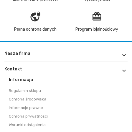
vpn_lock
redeem
Pełna ochrona danych
Program lojalnościowy
Nasza firma

Kontakt

Informacja
Regulamin sklepu
Ochrona środowiska
Informacje prawne
Ochrona prywatności
Warunki odstąpienia