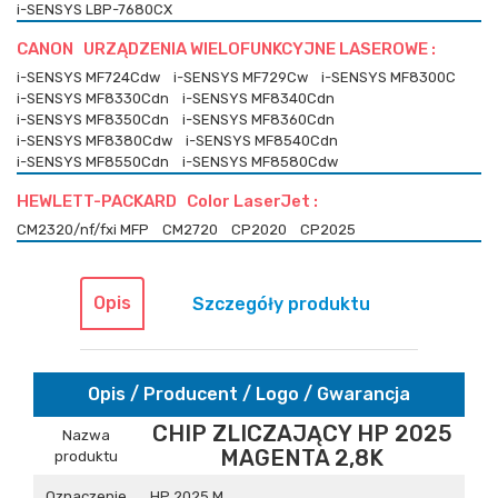
i-SENSYS LBP-7680CX
CANON URZĄDZENIA WIELOFUNKCYJNE LASEROWE :
i-SENSYS MF724Cdw
i-SENSYS MF729Cw
i-SENSYS MF8300C
i-SENSYS MF8330Cdn
i-SENSYS MF8340Cdn
i-SENSYS MF8350Cdn
i-SENSYS MF8360Cdn
i-SENSYS MF8380Cdw
i-SENSYS MF8540Cdn
i-SENSYS MF8550Cdn
i-SENSYS MF8580Cdw
HEWLETT-PACKARD Color LaserJet :
CM2320/nf/fxi MFP
CM2720
CP2020
CP2025
Opis
Szczegóły produktu
Opis / Producent / Logo / Gwarancja
CHIP ZLICZAJĄCY HP 2025
Nazwa
MAGENTA 2,8K
produktu
Oznaczenie
HP 2025 M