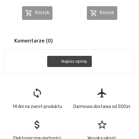


Koszyk
Koszyk
Komentarze (0)
Napisz opinię
loop
flight
14 dni na zwrot produktu
Darmowa dostawa od 500zł.
attach_money
star_border
Elektroniczne płatności
Wysoka jakość