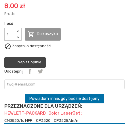
8,00 zł
Brutto
Ilość

Do koszyka

Zapytaj o dostępność
Napisz opinię
Udostępnij
Powiadom mnie, gdy będzie dostępny
PRZEZNACZONE DLA URZĄDZEŃ:
HEWLETT-PACKARD Color LaserJet :
CM3530/fs MFP
CP3520
CP3525/dn/n