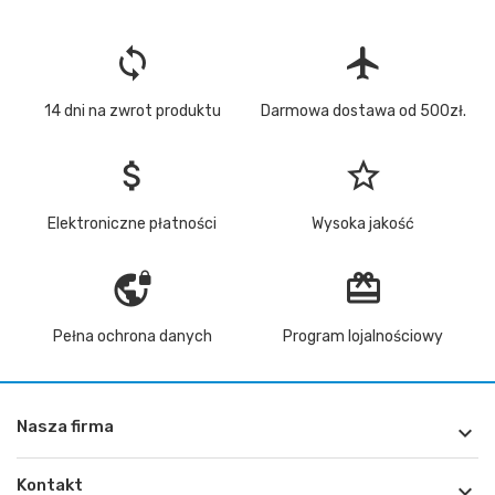
loop
flight
14 dni na zwrot produktu
Darmowa dostawa od 500zł.
attach_money
star_border
Elektroniczne płatności
Wysoka jakość
vpn_lock
redeem
Pełna ochrona danych
Program lojalnościowy
Nasza firma

Kontakt
