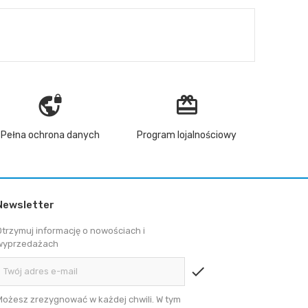
vpn_lock
redeem
Pełna ochrona danych
Program lojalnościowy
Newsletter
Otrzymuj informację o nowościach i
wyprzedażach
check
Możesz zrezygnować w każdej chwili. W tym