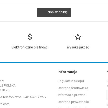
Napisz opinię
attach_money
star_border
Elektroniczne płatności
Wysoka jakość
Informacja
a 9
Regulamin sklepu
dź POLSKA
Ochrona środowiska
 10 70
Informacje prawne
a telefoniczne: +48 537577972
Ochrona prywatności
ks.com