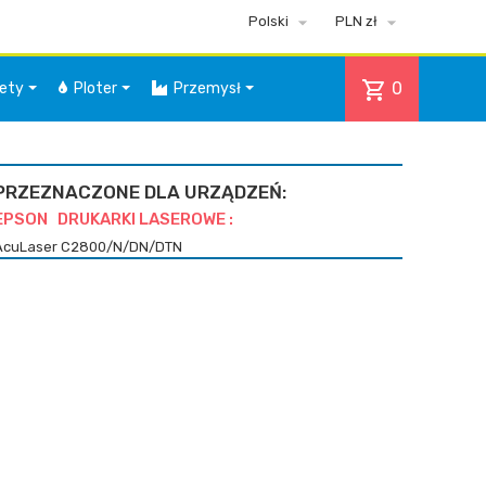


Polski
PLN zł
shopping_cart
0
iety
Ploter
Przemysł
PRZEZNACZONE DLA URZĄDZEŃ:
EPSON DRUKARKI LASEROWE :
AcuLaser C2800/N/DN/DTN