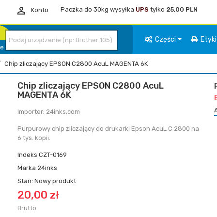

Paczka do 30kg wysyłka
UPS
tylko
25,00 PLN
Konto
Części
Etyk
ie
Chip zliczający EPSON C2800 AcuL MAGENTA 6K
Chip zliczający EPSON C2800 AcuL
MAGENTA 6K
Importer: 24inks.com
Purpurowy chip zliczający do drukarki Epson AcuL C 2800 na
6 tys. kopii.
Indeks
CZT-0169
Marka
24inks
Stan:
Nowy produkt
20,00 zł
Brutto