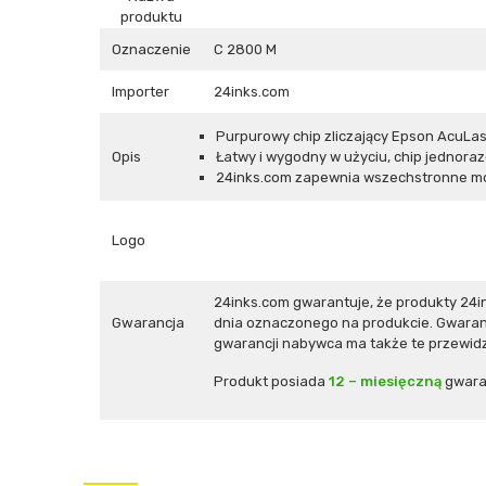
produktu
Oznaczenie
C 2800 M
Importer
24inks.com
Purpurowy chip zliczający Epson AcuLase
Opis
Łatwy i wygodny w użyciu, chip jednora
24inks.com zapewnia wszechstronne mo
Logo
24inks.com gwarantuje, że produkty 24
Gwarancja
dnia oznaczonego na produkcie. Gwaranc
gwarancji nabywca ma także te przewidz
Produkt posiada
12 – miesięczną
gwara