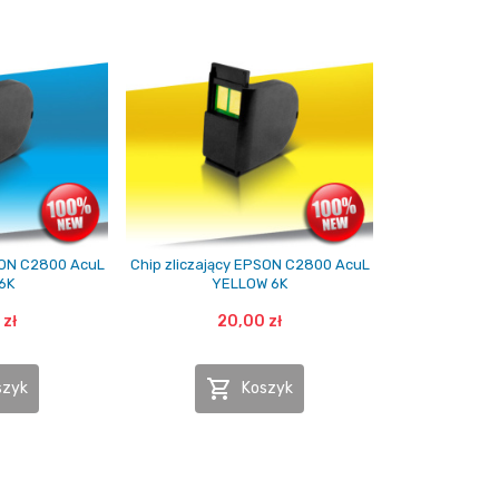
SON C2800 AcuL
Chip zliczający EPSON C2800 AcuL
6K
YELLOW 6K
 zł
20,00 zł

szyk
Koszyk