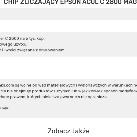
CHIP ZLICZAJĄCY EPSON ACUL C 2800 MA
r C 2800 na 6 tys. kopii.
zowego użytku.
żliwości związane z drukowaniem.
inks.com są wolne od wad materiałowych i wykonawczych w warunkach n
ja nie obejmuje produktów zużytych lub w jakikolwiek sposób modyfiko
iane prawem, których niniejsza gwarancja nie ogranicza.
ncje.
Zobacz także