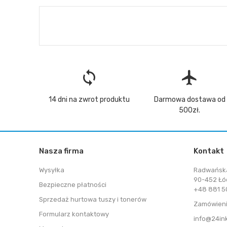
loop
flight
14 dni na zwrot produktu
Darmowa dostawa od
500zł.
Nasza firma
Kontakt
Wysyłka
Radwańsk
90-452 Łó
Bezpieczne płatności
+48 881 50
Sprzedaż hurtowa tuszy i tonerów
Zamówieni
Formularz kontaktowy
info@24in