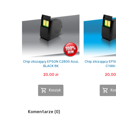
Chip zliczający EPSON C2800 AcuL
Chip zliczający EP
BLACK 8K
CYAN 
20,00 zł
20,00


Koszyk
Ko
Komentarze (0)