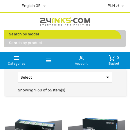


English GB
PLN zł
Search by model
Search by product


shopping_cart
0

Categories
Account
Basket

Select
Showing 1-30 of 65 item(s)