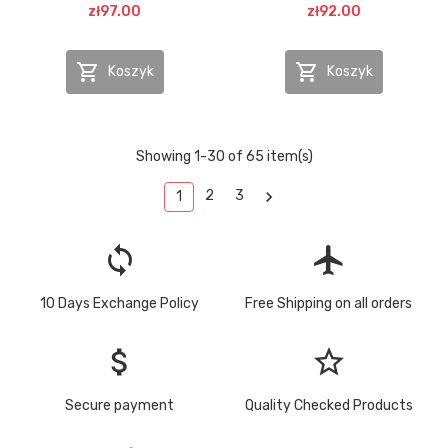
zł97.00
zł92.00


Koszyk
Koszyk
Showing 1-30 of 65 item(s)

2
3
1
loop
flight
10 Days Exchange Policy
Free Shipping on all orders
attach_money
star_border
Secure payment
Quality Checked Products