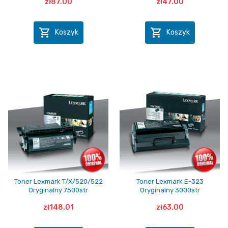
zł87.00
zł47.00


Koszyk
Koszyk
Toner Lexmark T/X/520/522
Toner Lexmark E-323
Oryginalny 7500str
Oryginalny 3000str
zł148.01
zł63.00