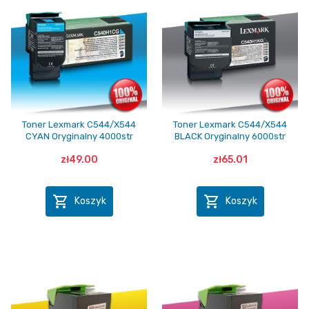
Toner Lexmark C544/X544
Toner Lexmark C544/X544
CYAN Oryginalny 4000str
BLACK Oryginalny 6000str
zł49.00
zł65.01


Koszyk
Koszyk