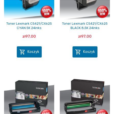
Toner Lexmark CS421/CX625
Toner Lexmark CS421/CX625
CYAN 5K 24inks
BLACK 8,5K 24inks
zł97.00
zł97.00


Koszyk
Koszyk