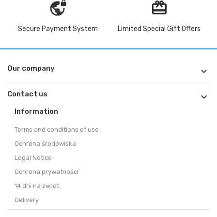
vpn_lock
redeem
Secure Payment System
Limited Special Gift Offers
Our company

Contact us

Information
Terms and conditions of use
Ochrona środowiska
Legal Notice
Ochrona prywatności
14 dni na zwrot
Delivery