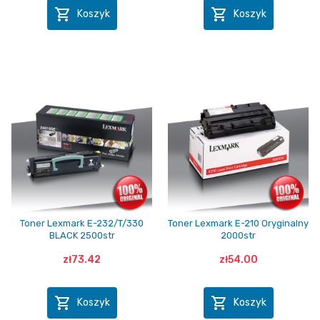


Koszyk
Koszyk
Toner Lexmark E-232/T/330
Toner Lexmark E-210 Oryginalny
BLACK 2500str
2000str
zł73.42
zł54.00


Koszyk
Koszyk