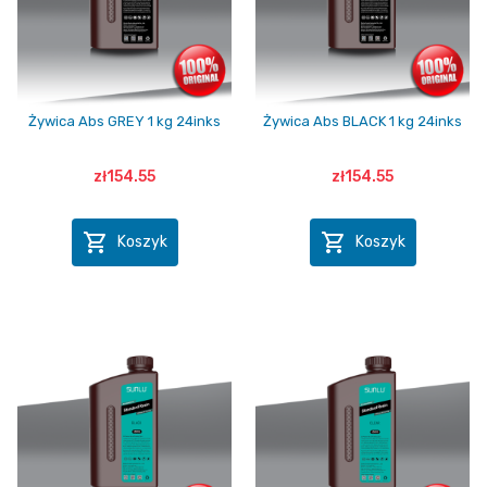
Żywica Abs GREY 1 kg 24inks
Żywica Abs BLACK 1 kg 24inks
zł154.55
zł154.55


Koszyk
Koszyk