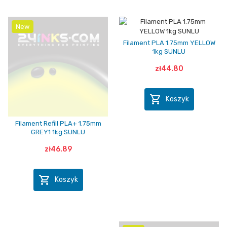
New
Filament PLA 1.75mm YELLOW
1kg SUNLU
zł44.80

Koszyk
Filament Refill PLA+ 1.75mm
GREY1 1kg SUNLU
zł46.89

Koszyk