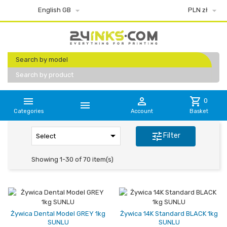


English GB
PLN zł
Search by model
Search by product


shopping_cart
0

Categories
Account
Basket

tune
Filter
Select
Showing 1-30 of 70 item(s)
Żywica Dental Model GREY 1kg
Żywica 14K Standard BLACK 1kg
SUNLU
SUNLU