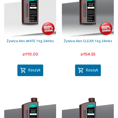
Żywica Abs WHITE 1 kg 24inks
Żywica Abs CLEAR 1 kg 24inks
zł110.00
zł154.55


Koszyk
Koszyk