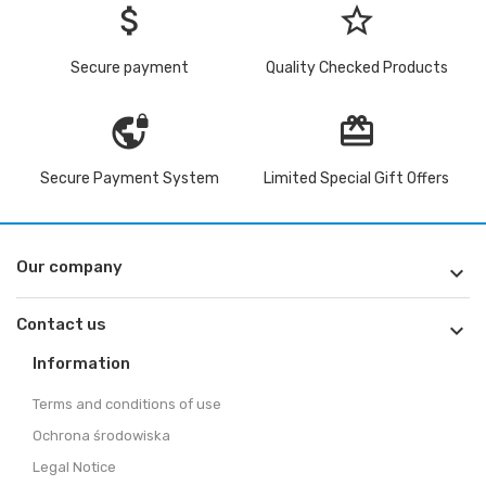
attach_money
star_border
Secure payment
Quality Checked Products
vpn_lock
redeem
Secure Payment System
Limited Special Gift Offers
Our company

Contact us

Information
Terms and conditions of use
Ochrona środowiska
Legal Notice