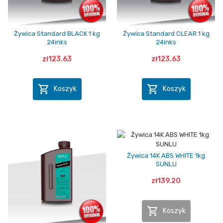
Żywica Standard BLACK 1 kg
Żywica Standard CLEAR 1 kg
24inks
24inks
zł123.63
zł123.63


Koszyk
Koszyk
Żywica 14K ABS WHITE 1kg
SUNLU
zł139.20

Koszyk