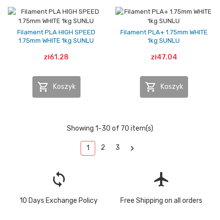
Filament PLA HIGH SPEED
Filament PLA+ 1.75mm WHITE
1.75mm WHITE 1kg SUNLU
1kg SUNLU
zł61.28
zł47.04


Koszyk
Koszyk
Showing 1-30 of 70 item(s)

2
3
1
loop
flight
10 Days Exchange Policy
Free Shipping on all orders