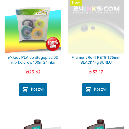
New
Wkłady PLA do długopisu 3D
Filament Refill PETG 1.75mm
mix kolorów 100m 24inks
BLACK 1kg SUNLU
zł23.62
zł33.17


Koszyk
Koszyk