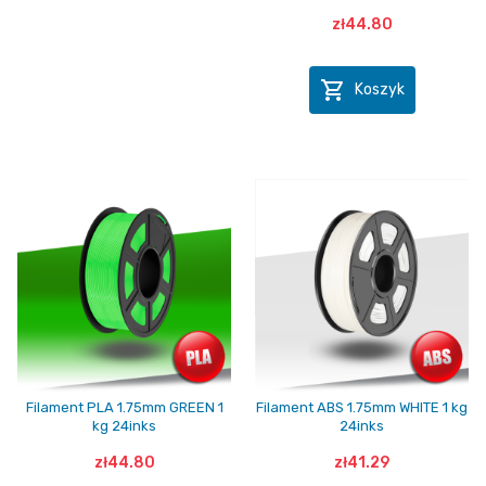
zł44.80

Koszyk
Filament PLA 1.75mm GREEN 1
Filament ABS 1.75mm WHITE 1 kg
kg 24inks
24inks
zł44.80
zł41.29