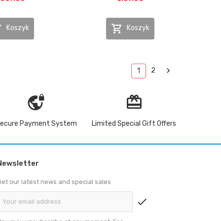


Koszyk
Koszyk

2
1
vpn_lock
redeem
ecure Payment System
Limited Special Gift Offers
Newsletter
Get our latest news and special sales
check