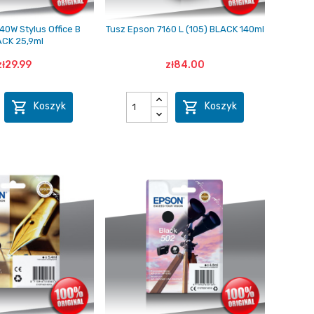
40W Stylus Office B
Tusz Epson 7160 L (105) BLACK 140ml
CK 25,9ml
zł29.99
zł84.00


Koszyk
Koszyk