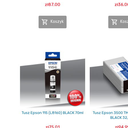
zł87.00
zł36.0


Koszyk
Kos
Tusz Epson 115 (L8160) BLACK 70ml
Tusz Epson 3500 T
BLACK 32
zł75.01
zł94.9