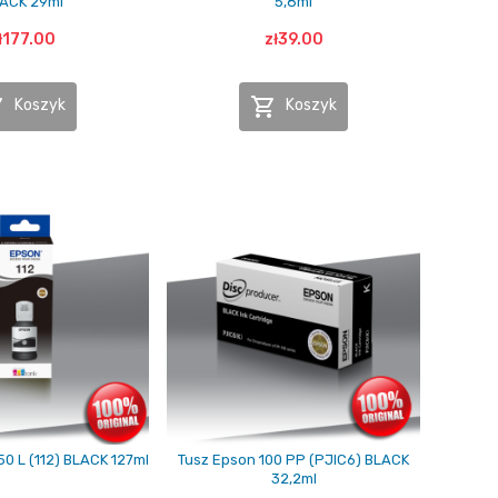
ACK 29ml
5,8ml
ł177.00
zł39.00


Koszyk
Koszyk
50 L (112) BLACK 127ml
Tusz Epson 100 PP (PJIC6) BLACK
32,2ml