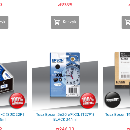
0
zł97.99

zyk
Koszyk
M-C (SJIC22P)
Tusz Epson 3620 WF XXL (T2791)
Tusz Epson T
,5ml
BLACK 34.1ml
9
zł246.00
z