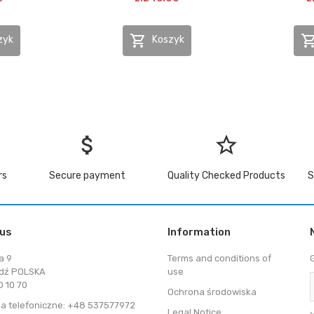

zyk
Koszyk
attach_money
star_border
rs
Secure payment
Quality Checked Products
S
 us
Information
a 9
Terms and conditions of
dź POLSKA
use
 10 70
Ochrona środowiska
a telefoniczne: +48 537577972
Legal Notice