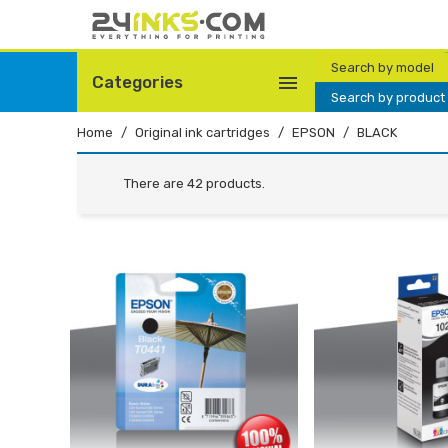
Search by model

Categories
Search by product
Home
Original ink cartridges
EPSON
BLACK
There are 42 products.