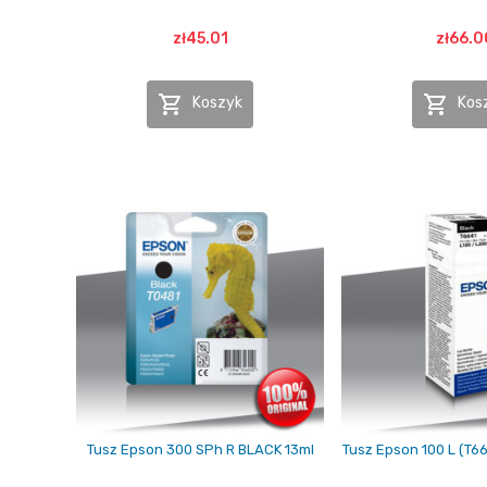
zł45.01
zł66.0


Koszyk
Kos
Tusz Epson 300 SPh R BLACK 13ml
Tusz Epson 100 L (T6