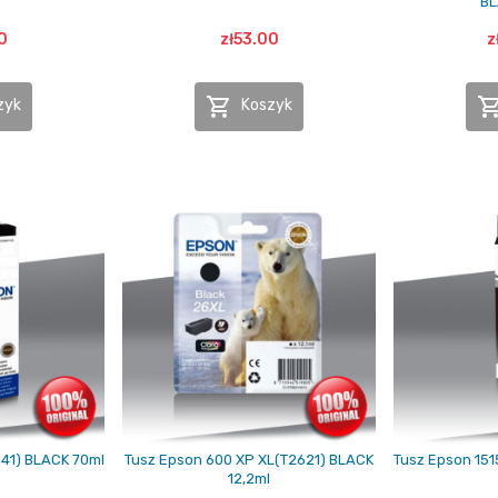
BL
0
zł53.00
z

zyk
Koszyk
641) BLACK 70ml
Tusz Epson 600 XP XL(T2621) BLACK
Tusz Epson 151
12,2ml