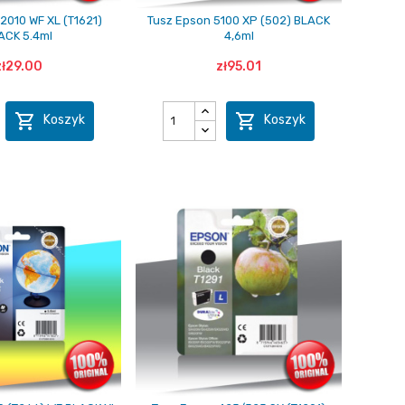
2010 WF XL (T1621)
Tusz Epson 5100 XP (502) BLACK
ACK 5.4ml
4,6ml
zł29.00
zł95.01


Koszyk
Koszyk