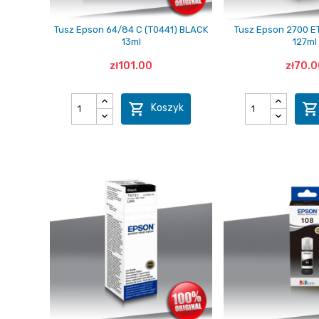
Tusz Epson 64/84 C (T0441) BLACK
Tusz Epson 2700 ET
13ml
127ml
zł101.00
zł70.0

Koszyk