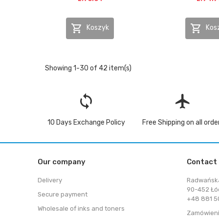


Koszyk
Kos
Showing 1-30 of 42 item(s)
loop
flight
10 Days Exchange Policy
Free Shipping on all orde
Our company
Contact
Delivery
Radwańsk
90-452 Łó
Secure payment
+48 881 50
Wholesale of inks and toners
Zamówieni