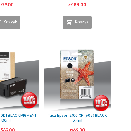
zł79.00
zł183.00


Koszyk
Koszyk
40D1 BLACK PIGMENT
Tusz Epson 2100 XP (603) BLACK
80ml
3,4ml
ł369.00
zł69.00