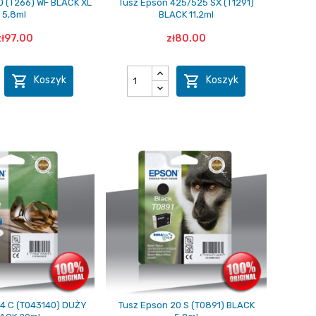
0 (T266) WF BLACK XL
Tusz Epson 425/525 SX (T1291)
5,8ml
BLACK 11,2ml
zł97.00
zł80.00


Koszyk
Koszyk
4 C (T043140) DUŻY
Tusz Epson 20 S (T0891) BLACK