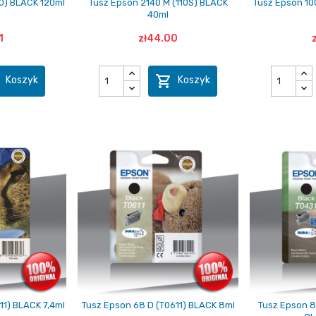
10) BLACK 120ml
Tusz Epson 2140 M (110S) BLACK
Tusz Epson 10
40ml
1
zł44.00


Koszyk
Koszyk
11) BLACK 7,4ml
Tusz Epson 68 D (T0611) BLACK 8ml
Tusz Epson 8