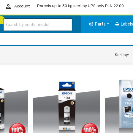

Pick up the next day (applies to business days)
Account
Parts
Label
Sort by: