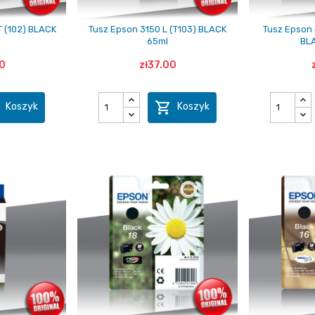
 (102) BLACK
Tusz Epson 3150 L (T103) BLACK
Tusz Epson 
65ml
BLA
0
zł37.00


Koszyk
Koszyk