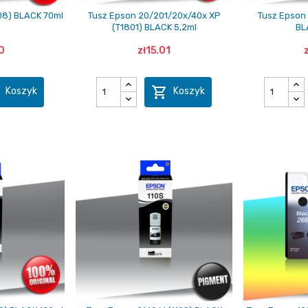
08) BLACK 70ml
Tusz Epson 20/201/20x/40x XP
Tusz Epson 
(T1801) BLACK 5,2ml
BL
0
zł15.01


Koszyk
Koszyk