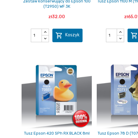
Zestaw konserwujący do Epson 100
Tusz Epson 1100 M (1
(T2950) WF 3K
zł32.00
zł65.0

Koszyk
Tusz Epson 420 SPh RX BLACK 8ml
Tusz Epson 78 D (T07