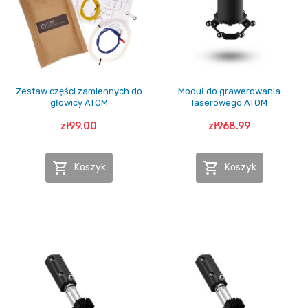
Zestaw części zamiennych do
Moduł do grawerowania
głowicy ATOM
laserowego ATOM
zł99.00
zł968.99


Koszyk
Koszyk