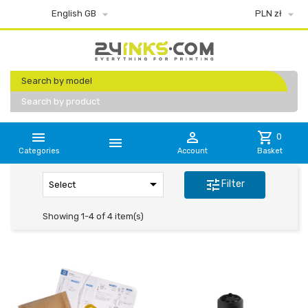


English GB
PLN zł
Search by model
Search by product


shopping_cart
0

Categories
Account
Basket

tune
Filter
Select
Showing 1-4 of 4 item(s)