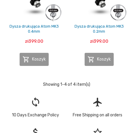
Dysza drukująca Atom MK3
Dysza drukująca Atom MK3
0.4mm
0.2mm
zł399.00
zł399.00


Koszyk
Koszyk
Showing 1-4 of 4 item(s)
loop
flight
10 Days Exchange Policy
Free Shipping on all orders
attach_money
star_border