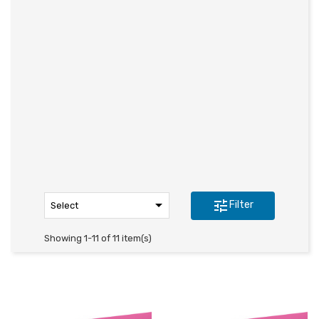

tune
Filter
Select
Showing 1-11 of 11 item(s)