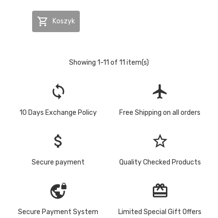

Koszyk
Showing 1-11 of 11 item(s)
loop
flight
10 Days Exchange Policy
Free Shipping on all orders
attach_money
star_border
Secure payment
Quality Checked Products
vpn_lock
redeem
Secure Payment System
Limited Special Gift Offers