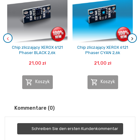
Chip zliczający XEROX 6121
Chip zliczający XEROX 6121
Phaser BLACK 2,6k
Phaser CYAN 2,6k
21,00 zł
21,00 zł


Koszyk
Koszyk
Kommentare (0)
Schreiben Sie den ersten Kundenkommentar