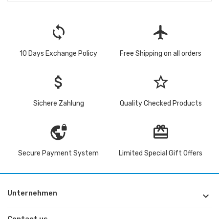
loop
flight
10 Days Exchange Policy
Free Shipping on all orders
attach_money
star_border
Sichere Zahlung
Quality Checked Products
vpn_lock
redeem
Secure Payment System
Limited Special Gift Offers
Unternehmen
