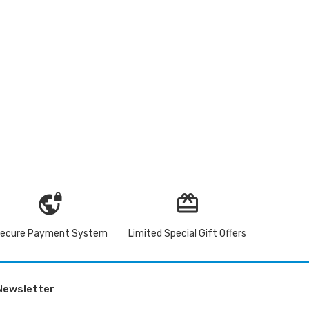
vpn_lock
redeem
ecure Payment System
Limited Special Gift Offers
Newsletter