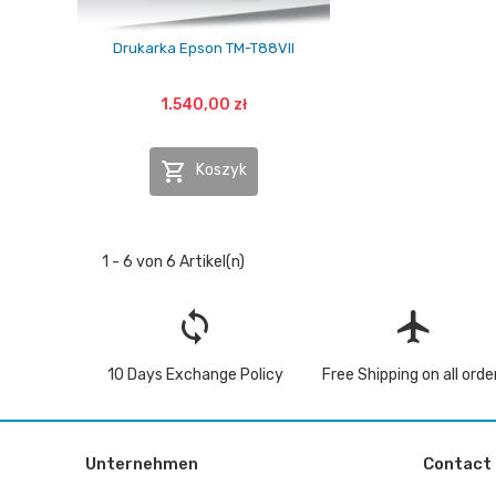
Drukarka Epson TM-T88VII
1.540,00 zł

Koszyk
1 - 6 von 6 Artikel(n)
loop
flight
10 Days Exchange Policy
Free Shipping on all orde
Unternehmen
Contact