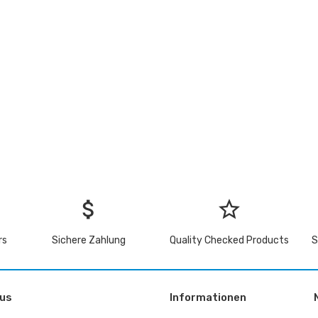
attach_money
star_border
rs
Sichere Zahlung
Quality Checked Products
S
 us
Informationen