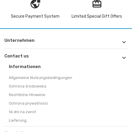
vpn_lock
redeem
Secure Payment System
Limited Special Gift Offers
Unternehmen

Contact us

Informationen
Allgemeine Nutzungsbedingungen
Ochrona środowiska
Rechtliche Hinweise
Ochrona prywatności
14 dni na zwrot
Lieferung