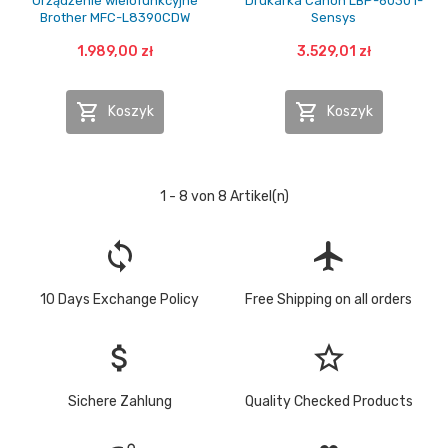
Urządzenie wielofunkcyjne
Drukarka Canon LBP-6030 i-
Brother MFC-L8390CDW
Sensys
1.989,00 zł
3.529,01 zł


Koszyk
Koszyk
1 - 8 von 8 Artikel(n)
loop
flight
10 Days Exchange Policy
Free Shipping on all orders
attach_money
star_border
Sichere Zahlung
Quality Checked Products