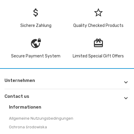
attach_money
star_border
Sichere Zahlung
Quality Checked Products
vpn_lock
redeem
Secure Payment System
Limited Special Gift Offers
Unternehmen

Contact us

Informationen
Allgemeine Nutzungsbedingungen
Ochrona środowiska