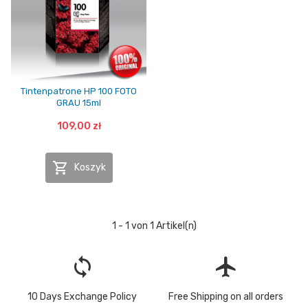
Tintenpatrone HP 100 FOTO
GRAU 15ml
109,00 zł

Koszyk
1 - 1 von 1 Artikel(n)
loop
flight
10 Days Exchange Policy
Free Shipping on all orders