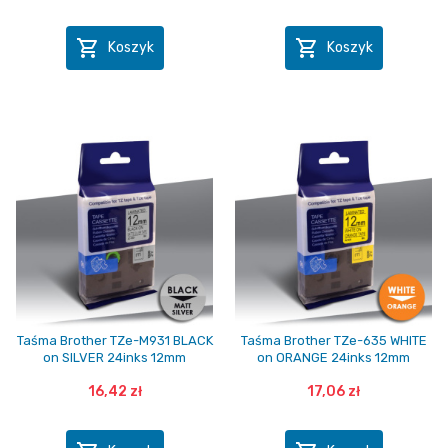


Koszyk
Koszyk
Taśma Brother TZe-M931 BLACK
Taśma Brother TZe-635 WHITE
on SILVER 24inks 12mm
on ORANGE 24inks 12mm
16,42 zł
17,06 zł