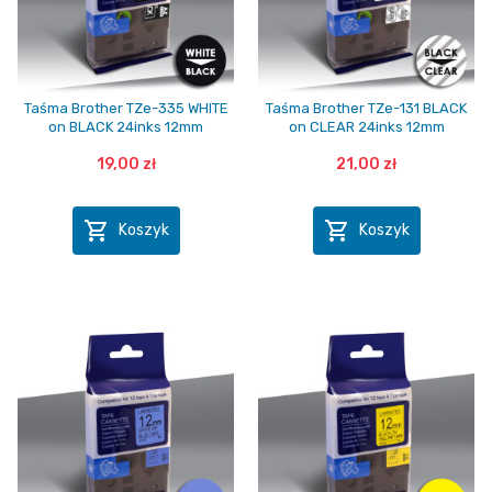
Taśma Brother TZe-335 WHITE
Taśma Brother TZe-131 BLACK
on BLACK 24inks 12mm
on CLEAR 24inks 12mm
19,00 zł
21,00 zł


Koszyk
Koszyk