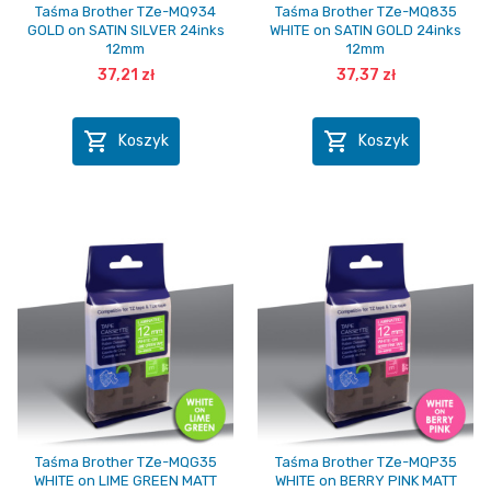
Taśma Brother TZe-MQ934
Taśma Brother TZe-MQ835
GOLD on SATIN SILVER 24inks
WHITE on SATIN GOLD 24inks
12mm
12mm
37,21 zł
37,37 zł


Koszyk
Koszyk
Taśma Brother TZe-MQG35
Taśma Brother TZe-MQP35
WHITE on LIME GREEN MATT
WHITE on BERRY PINK MATT