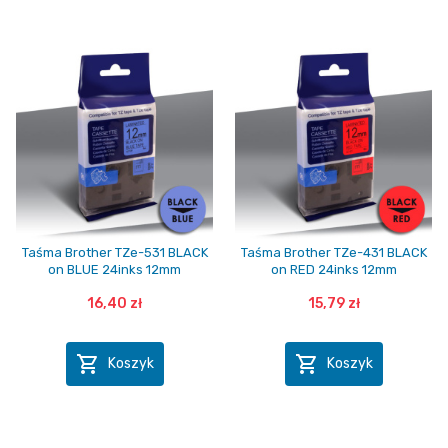
Taśma Brother TZe-531 BLACK
Taśma Brother TZe-431 BLACK
on BLUE 24inks 12mm
on RED 24inks 12mm
16,40 zł
15,79 zł


Koszyk
Koszyk