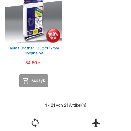
Taśma Brother TZE231 12mm
Oryginalna
54,50 zł

Koszyk
1 - 21 von 21 Artikel(n)
loop
flight