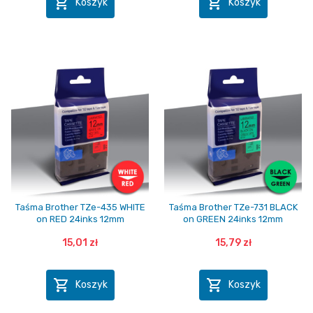


Koszyk
Koszyk
Taśma Brother TZe-435 WHITE
Taśma Brother TZe-731 BLACK
on RED 24inks 12mm
on GREEN 24inks 12mm
15,01 zł
15,79 zł


Koszyk
Koszyk