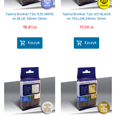
Taśma Brother TZe-535 WHITE
Taśma Brother TZe-631 BLACK
on BLUE 24inks 12mm
on YELLOW 24inks 12mm
18,81 zł
17,00 zł


Koszyk
Koszyk