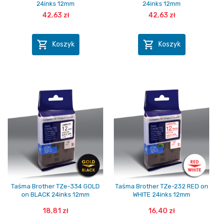
24inks 12mm
24inks 12mm
42,63 zł
42,63 zł


Koszyk
Koszyk
Taśma Brother TZe-334 GOLD
Taśma Brother TZe-232 RED on
on BLACK 24inks 12mm
WHITE 24inks 12mm
18,81 zł
16,40 zł