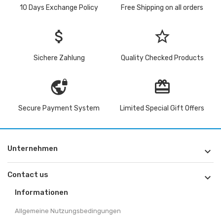
10 Days Exchange Policy
Free Shipping on all orders
attach_money
star_border
Sichere Zahlung
Quality Checked Products
vpn_lock
redeem
Secure Payment System
Limited Special Gift Offers
Unternehmen

Contact us

Informationen
Allgemeine Nutzungsbedingungen