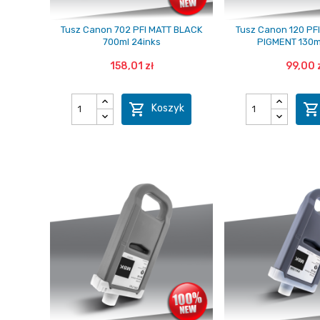
Tusz Canon 702 PFI MATT BLACK
Tusz Canon 120 PF
700ml 24inks
PIGMENT 130m
158,01 zł
99,00 

Koszyk