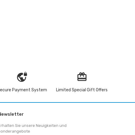
vpn_lock
redeem
ecure Payment System
Limited Special Gift Offers
Newsletter
Erhalten Sie unsere Neuigkeiten und
Sonderangebote