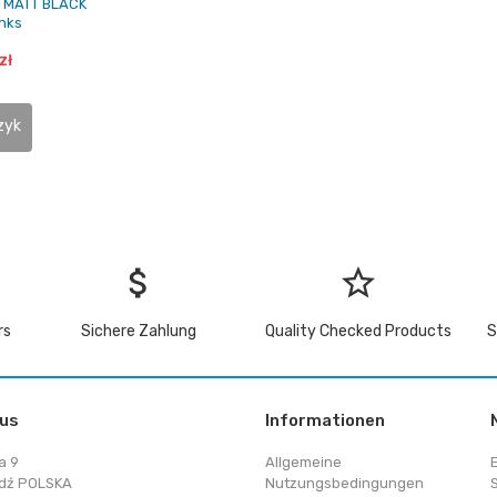
I MATT BLACK
nks
zł
zyk
attach_money
star_border
rs
Sichere Zahlung
Quality Checked Products
S
 us
Informationen
a 9
Allgemeine
dź POLSKA
Nutzungsbedingungen