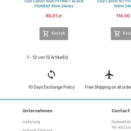
Tusz Canon 1000 PFI MATT BLACK
Tusz Canon 107 PF
PIGMENT 80ml 24inks
130ml 24i
85,01 zł
116,00 


Koszyk
Kos
1 - 12 von 12 Artikel(n)
loop
flight
10 Days Exchange Policy
Free Shipping on all orde
Unternehmen
Contact
Lieferung
Radwańsk
90-452 Łó
Sichere Zahlung