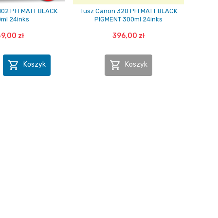
102 PFI MATT BLACK
Tusz Canon 320 PFI MATT BLACK
0ml 24inks
PIGMENT 300ml 24inks
9,00 zł
396,00 zł


Koszyk
Koszyk