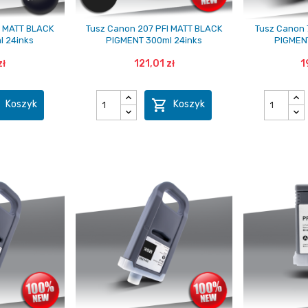
I MATT BLACK
Tusz Canon 207 PFI MATT BLACK
Tusz Canon 
l 24inks
PIGMENT 300ml 24inks
PIGMENT
zł
121,01 zł
1


Koszyk
Koszyk