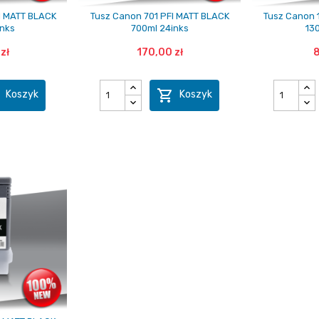
I MATT BLACK
Tusz Canon 701 PFI MATT BLACK
Tusz Canon 
inks
700ml 24inks
13
zł
170,00 zł
8


Koszyk
Koszyk