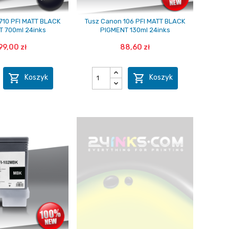
710 PFI MATT BLACK
Tusz Canon 106 PFI MATT BLACK
 700ml 24inks
PIGMENT 130ml 24inks
99,00 zł
88,60 zł


Koszyk
Koszyk