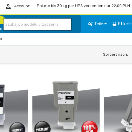

Pakete bis 30 kg per UPS versenden nur 22,00 PLN
Account
Teile
Etiket
ie
CK
Sortiert nach: