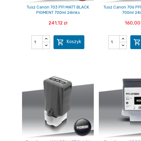
Tusz Canon 703 PFI MATT BLACK
Tusz Canon 706 PF
PIGMENT 700ml 24inks
700ml 24
241,12 zł
160,00 

Koszyk