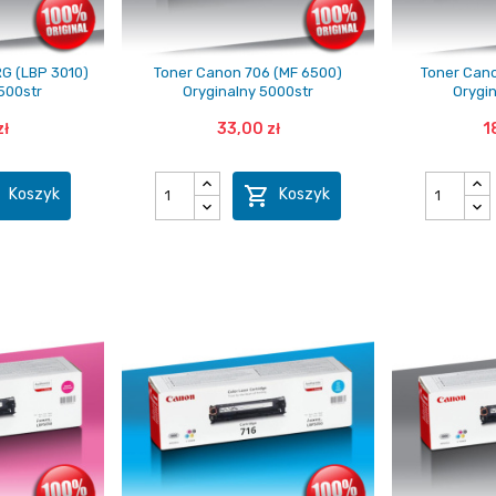
G (LBP 3010)
Toner Canon 706 (MF 6500)
Toner Cano
500str
Oryginalny 5000str
Orygi
zł
33,00 zł
1


Koszyk
Koszyk