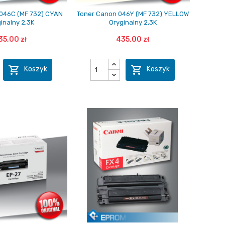
046C (MF 732) CYAN
Toner Canon 046Y (MF 732) YELLOW
inalny 2,3K
Oryginalny 2,3K
35,00 zł
435,00 zł


Koszyk
Koszyk