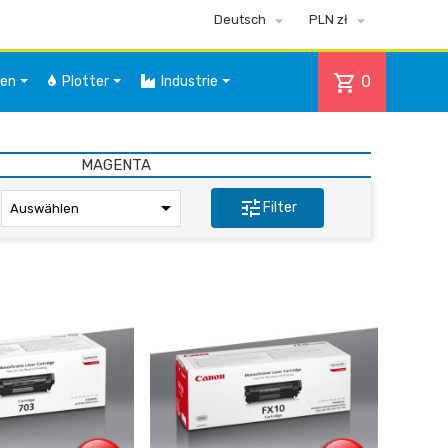


Deutsch
PLN zł
shopping_cart
0
ten
Plotter
Industrie
MAGENTA

tune
Filter
Auswählen