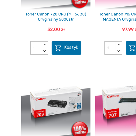
Toner Canon 720 CRG (MF 6680)
Toner Canon 716 C
Oryginalny 5000str
MAGENTA Orygina
32,00 zł
97,99 z

Koszyk