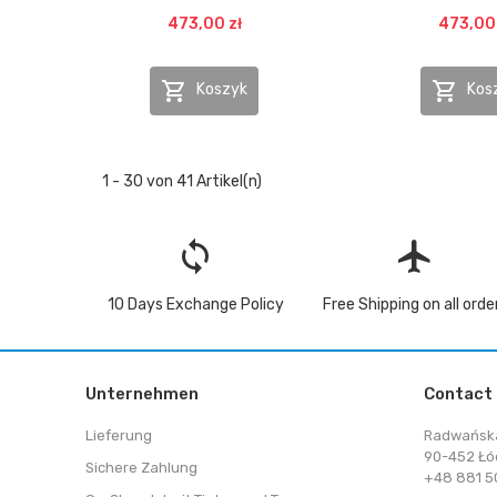
473,00 zł
473,00 


Koszyk
Kos
1 - 30 von 41 Artikel(n)
loop
flight
10 Days Exchange Policy
Free Shipping on all orde
Unternehmen
Contact
Lieferung
Radwańsk
90-452 Łó
Sichere Zahlung
+48 881 50