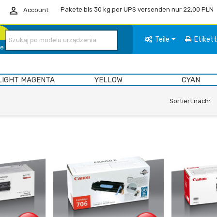

Abholung am nächsten Tag (gilt für Werktage)
Account
Teile
Etiket
ie
LIGHT MAGENTA
YELLOW
CYAN
Sortiert nach: