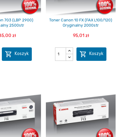
n 703 (LBP 2900)
Toner Canon 10 FX (FAX L100/120)
nalny 2500str
Oryginalny 2000str
85,00 zł
95,01 zł


Koszyk
Koszyk