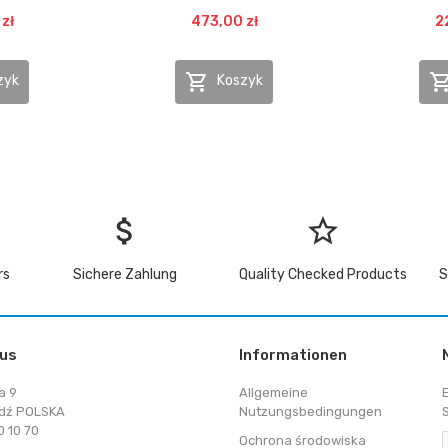
zł
473,00 zł
2

zyk
Koszyk
attach_money
star_border
rs
Sichere Zahlung
Quality Checked Products
S
 us
Informationen
a 9
Allgemeine
dź POLSKA
Nutzungsbedingungen
 10 70
Ochrona środowiska