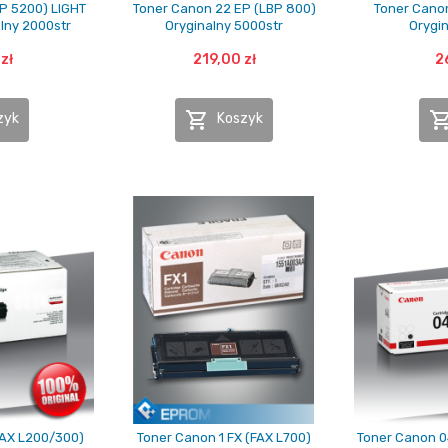
P 5200) LIGHT
Toner Canon 22 EP (LBP 800)
Toner Canon
lny 2000str
Oryginalny 5000str
Orygi
zł
219,00 zł
2

zyk
Koszyk
FAX L200/300)
Toner Canon 1 FX (FAX L700)
Toner Canon 0