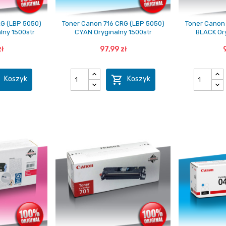
RG (LBP 5050)
Toner Canon 716 CRG (LBP 5050)
Toner Canon 
lny 1500str
CYAN Oryginalny 1500str
BLACK Ory
ł
97,99 zł


Koszyk
Koszyk