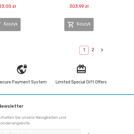
23,00 zł
303,99 zł


Koszyk
Koszyk

2
1
vpn_lock
redeem
ecure Payment System
Limited Special Gift Offers
Newsletter
Erhalten Sie unsere Neuigkeiten und
Sonderangebote