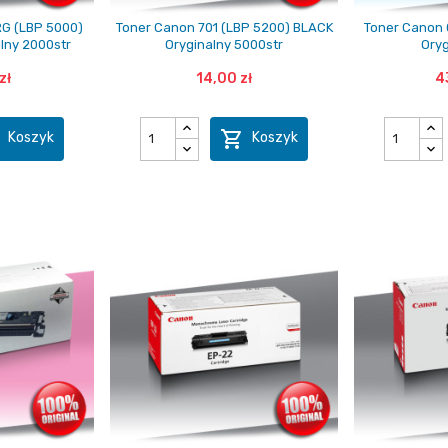
RG (LBP 5000)
Toner Canon 701 (LBP 5200) BLACK
Toner Canon 
lny 2000str
Oryginalny 5000str
Oryg
zł
14,00 zł
4


Koszyk
Koszyk