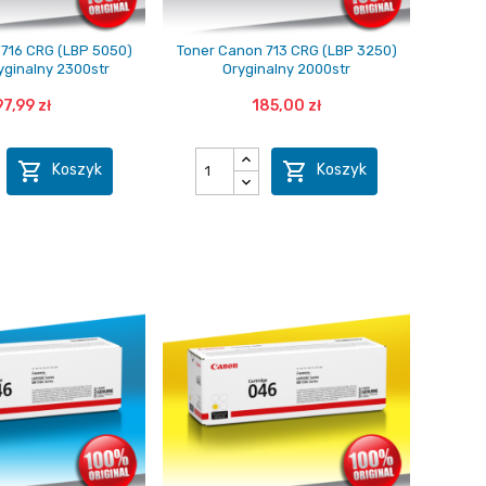
716 CRG (LBP 5050)
Toner Canon 713 CRG (LBP 3250)
ginalny 2300str
Oryginalny 2000str
97,99 zł
185,00 zł


Koszyk
Koszyk