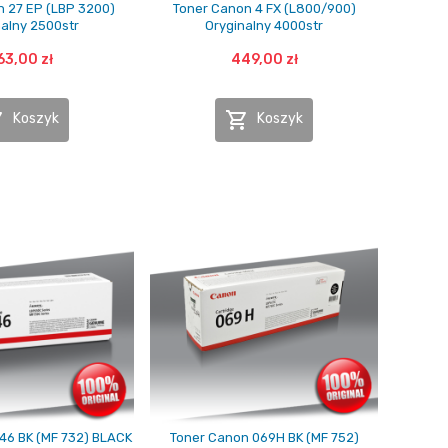
 27 EP (LBP 3200)
Toner Canon 4 FX (L800/900)
nalny 2500str
Oryginalny 4000str
63,00 zł
449,00 zł


Koszyk
Koszyk
46 BK (MF 732) BLACK
Toner Canon 069H BK (MF 752)